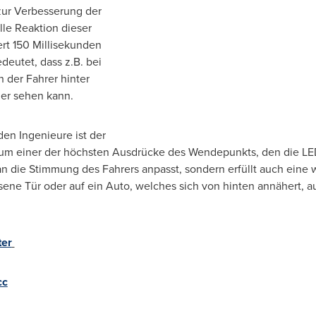
 zur Verbesserung der
lle Reaktion dieser
ert 150 Millisekunden
deutet, dass z.B. bei
 der Fahrer hinter
her sehen kann.
den Ingenieure ist der
m einer der höchsten Ausdrücke des Wendepunkts, den die LED-Te
an die Stimmung des Fahrers anpasst, sondern erfüllt auch eine 
ene Tür oder auf ein Auto, welches sich von hinten annähert, 
er
cc