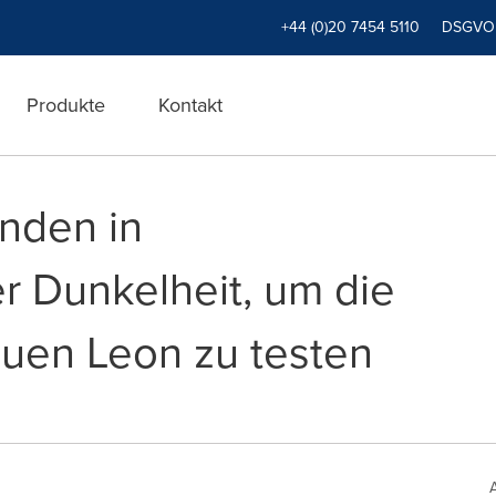
+44 (0)20 7454 5110
DSGVO
Produkte
Kontakt
nden in
 Dunkelheit, um die
euen Leon zu testen