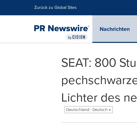
Erklärung zur Barrierefreiheit
Navigation überspringen
Zurück zu Global Sites
Nachrichten
SEAT: 800 Stu
pechschwarzer
Lichter des n
Deutschland - Deutsch