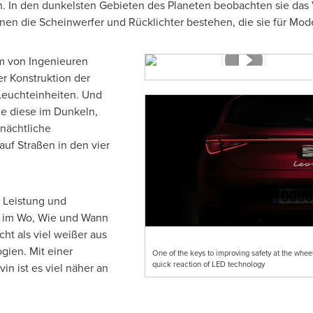
n. In den dunkelsten Gebieten des Planeten beobachten sie das 
enen die Scheinwerfer und Rücklichter bestehen, die sie für Mo
m von Ingenieuren
r Konstruktion der
Leuchteinheiten. Und
ie diese im Dunkeln,
nächtliche
uf Straßen in den vier
 Leistung und
hl im Wo, Wie und Wann
cht als viel weißer aus
gien. Mit einer
One of the keys to improving safety at the wheel
quick reaction of LED technology
n ist es viel näher an