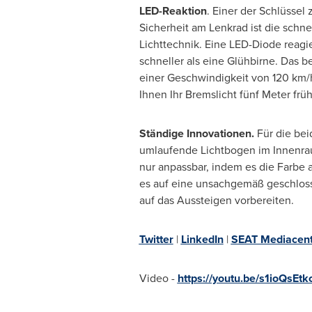
LED-Reaktion
. Einer der Schlüssel
Sicherheit am Lenkrad ist die schne
Lichttechnik. Eine LED-Diode reagi
schneller als eine Glühbirne. Das be
einer Geschwindigkeit von 120 km/h
Ihnen Ihr Bremslicht fünf Meter frü
Ständige Innovationen.
Für die bei
umlaufende Lichtbogen im Innenrau
nur anpassbar, indem es die Farbe 
es auf eine unsachgemäß geschloss
auf das Aussteigen vorbereiten.
Twitter
|
LinkedIn
|
SEAT Mediacent
Video -
https://youtu.be/s1ioQsEtk