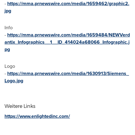
-
https://mma.prnewswire.com/media/1659462/graphic2.
jpg
Info
-
https://mma.prnewswire.com/media/1659484/NEWVerd
antix_Infographics__1__ID_414024a68066_Infographic.j
pg
Logo
-
https://mma.prnewswire.com/media/1630913/Siemens_
Logo.jpg
Weitere Links
https://www.enlightedinc.com/