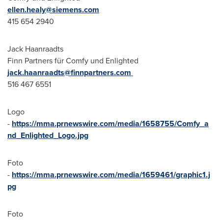
ellen.healy@siemens.com
415 654 2940
Jack Haanraadts
Finn Partners für Comfy und Enlighted
jack.haanraadts@finnpartners.com
516 467 6551
Logo
-
https://mma.prnewswire.com/media/1658755/Comfy_a
nd_Enlighted_Logo.jpg
Foto
-
https://mma.prnewswire.com/media/1659461/graphic1.j
pg
Foto