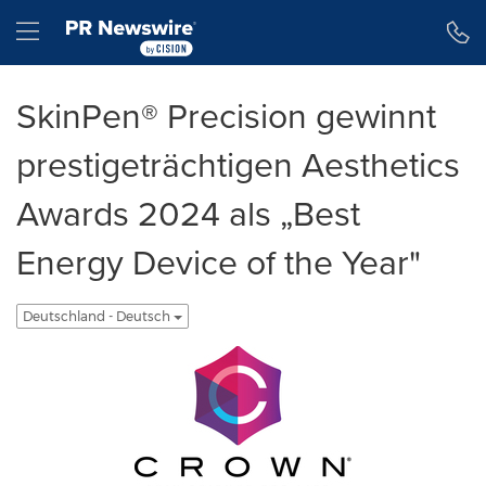
Erklärung zur Barrierefreiheit
Navigation überspringen
Hamburger menu
SkinPen® Precision gewinnt
prestigeträchtigen Aesthetics
Awards 2024 als „Best
Energy Device of the Year"
Deutschland - Deutsch