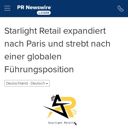
Erklärung zur Barrierefreiheit
Navigation überspringen
Hamburger menu
Starlight Retail expandiert
nach Paris und strebt nach
einer globalen
Führungsposition
Deutschland - Deutsch