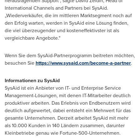
herausragenden Support", sagte
David Zeldin
, Head of
International Channels and Partners bei SysAid.
„Wiederverkäufer, die im mittleren Marktsegment noch auf
den Erfolg warten, werden in SysAid eine Lösung finden,
die viel überzeugender und kosteneffektivster ist als
vergleichbare Angebote."
Wenn Sie
dem SysAid-Partnerprogramm beitreten möchten,
besuchen Sie
https://www.sysaid.com/become-a-partner
.
Informationen zu SysAid
SysAid ist ein Anbieter von IT- und Enterprise Service
Management-Lösungen, mit denen IT-Mitarbeiter deutlich
produktiver arbeiten. Das Erlebnis von Endbenutzern wird
deutlich aufgewertet, dabei entsteht ein Mehrwert für das
gesamte Unternehmen. Derzeit arbeitet SysAid mit mehr
als 10.000 Kunden in 140 Ländern zusammen, darunter
Kleinbetriebe genau wie Fortune-500-Unternehmen.