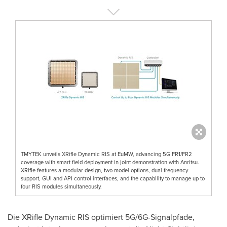
TMYTEK unveils XRifle Dynamic RIS at EuMW, advancing 5G FR1/FR2
coverage with smart field deployment in joint demonstration with Anritsu.
XRifle features a modular design, two model options, dual-frequency
support, GUI and API control interfaces, and the capability to manage up to
four RIS modules simultaneously.
Die XRifle Dynamic RIS optimiert 5G/6G-Signalpfade,