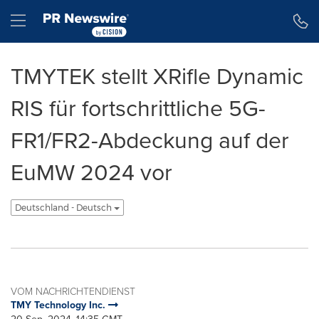
Erklärung zur Barrierefreiheit
Navigation überspringen
Hamburger menu
TMYTEK stellt XRifle Dynamic
RIS für fortschrittliche 5G-
FR1/FR2-Abdeckung auf der
EuMW 2024 vor
Deutschland - Deutsch
VOM NACHRICHTENDIENST
TMY Technology Inc.