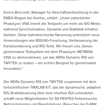
Enrico Brinciotti, Manager für Geschäftsentwicklung in der
EMEA-Region bei Anritsu, erklärt: „Unser patentierter
PhaseLync VNA trennt die Testports um mehr als 100 Meter,
während Synchronisation, Dynamik und Stabilität erhalten
bleiben. Diese bahnbrechende Neuerung unterstützt neue
Anwendungen wie B5G/6G-Forschung, Verbesserung der
Kanalsondierung und RIS-Tests. Wir freuen uns, dieses
gemeinsame Testsystem mit dem PhaseLync ME7869A
VNA zu demonstrieren, um das XRifle Dynamic RIS von
TMYTEK zu testen – ein echtes Beispiel für gemeinsame
Innovation."
Die XRifle Dynamic RIS von TMYTEK zusammen mit dem
fortschrittlichen TMXLAB KIT, das die dynamische, adaptive
RIS-Strahlsteuerung über eine intuitive GUI unterstützt,
schafft neue Möglichkeiten für 5G-FR1/FR2-Feldversuche,
Netzprototyping und Bereitstellung. Besucher der EuMW