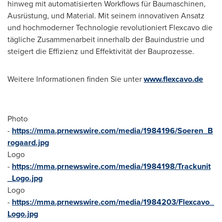
hinweg mit automatisierten Workflows für Baumaschinen,
Ausrüstung, und Material. Mit seinem innovativen Ansatz
und hochmoderner Technologie revolutioniert Flexcavo die
tägliche Zusammenarbeit innerhalb der Bauindustrie und
steigert die Effizienz und Effektivität der Bauprozesse.
Weitere Informationen finden Sie unter
www.flexcavo.de
Photo
-
https://mma.prnewswire.com/media/1984196/Soeren_B
rogaard.jpg
Logo
-
https://mma.prnewswire.com/media/1984198/Trackunit
_Logo.jpg
Logo
-
https://mma.prnewswire.com/media/1984203/Flexcavo_
Logo.jpg