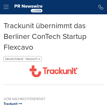
Erklärung zur Barrierefreiheit
Navigation überspringen
Hamburger menu
Trackunit übernimmt das
Berliner ConTech Startup
Flexcavo
Deutschland - Deutsch
VOM NACHRICHTENDIENST
Trackunit