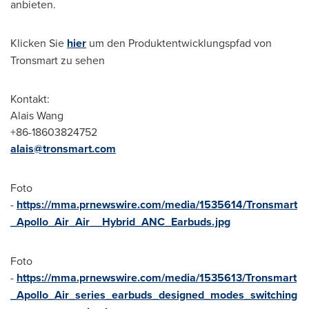
anbieten.
Klicken Sie
hier
um den Produktentwicklungspfad von
Tronsmart zu sehen
Kontakt:
Alais Wang
+86-18603824752
alais@tronsmart.com
Foto
-
https://mma.prnewswire.com/media/1535614/Tronsmart
_Apollo_Air_Air__Hybrid_ANC_Earbuds.jpg
Foto
-
https://mma.prnewswire.com/media/1535613/Tronsmart
_Apollo_Air_series_earbuds_designed_modes_switching