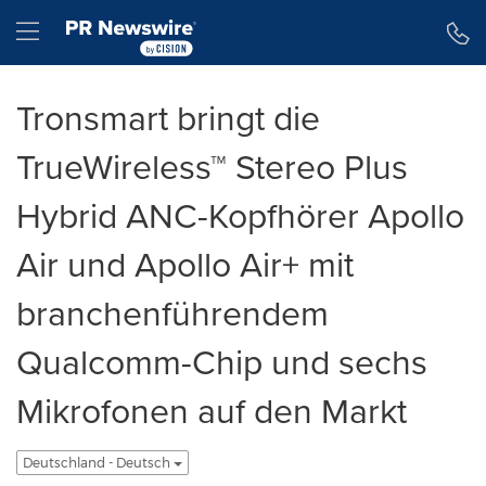
Erklärung zur Barrierefreiheit
Navigation überspringen
Hamburger menu
Tronsmart bringt die
TrueWireless™ Stereo Plus
Hybrid ANC-Kopfhörer Apollo
Air und Apollo Air+ mit
branchenführendem
Qualcomm-Chip und sechs
Mikrofonen auf den Markt
Deutschland - Deutsch