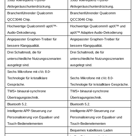
Aktivgeräuschunterdrückung.
Aktivgeräuschunterdrückung.
Branchenführender Qualcomm
Branchenführender Qualcomm
QCC3046 Chip.
QCC3046 Chip.
Hochwertige Qualcomm® aptX™-
Hochwertige Qualcomm® aptX™ und
Audio-Dekodierung.
aptX™ Adaptive Audio-Dekodierung
Angepasster Graphen-Treiber für
Angepasster Graphen-Treiber für
bessere Klangqualität.
bessere Klangqualität.
Drei Schaltmodi, die für
Drei Schaltmodi, die für
unterschiedliche Nutzungsszenarien
unterschiedliche Nutzungsszenarien
ausgelegt sind.
ausgelegt sind.
Sechs Mikrofone mit cVc 8.0-
Technologie für kristallklare
Sechs Mikrofone mit cVc 8.0-
Gespräche.
Technologie für kristallklare Gespräche.
TWS+ binaural-synchrone
TWS+ binaural-synchrone
Übertragungstechnik.
Übertragungstechnik.
Bluetooth 5.2.
Bluetooth 5.2.
Intelligente APP-Steuerung zur
Intelligente APP-Steuerung zur
Personalisierung von Equaliser und
Personalisierung von Equaliser und
Touch-Bedienelementen
Touch-Bedienelementen
Bequemes kabelloses Laden