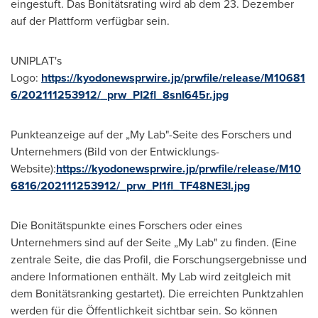
eingestuft. Das Bonitätsrating wird ab
dem 23
. Dezember
auf der Plattform verfügbar sein.
UNIPLAT's
Logo:
https://kyodonewsprwire.jp/prwfile/release/M10681
6/202111253912/_prw_PI2fl_8snI645r.jpg
Punkteanzeige auf der „My Lab"-Seite des Forschers und
Unternehmers (Bild von der Entwicklungs-
Website):
https://kyodonewsprwire.jp/prwfile/release/M10
6816/202111253912/_prw_PI1fl_TF48NE3I.jpg
Die Bonitätspunkte eines Forschers oder eines
Unternehmers sind auf der Seite „My Lab" zu finden. (Eine
zentrale Seite, die das Profil, die Forschungsergebnisse und
andere Informationen enthält.
My Lab
wird zeitgleich mit
dem Bonitätsranking gestartet). Die erreichten Punktzahlen
werden für die Öffentlichkeit sichtbar sein. So können