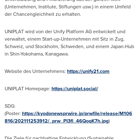
(Unternehmen, Institute, Stiftungen usw.) in einem Umfeld
der Chancengleichheit zu erhalten.
UNIPLAT wird von der Unify Platform AG entwickelt und
verwaltet, einem Start-up-Unternehmen mit Sitz in Zug,
Schweiz, und
Stockholm
, Schweden, und einem
Japan
-Hub
in Shin-Yokohama, Kanagawa.
Website des Unternehmens:
https://unify21.com
UNIPLAT Homepage:
https://uniplat.social/
SDG:
(Poster:
https://kyodonewsprwire.jp/prwfile/release/M106
816/202111253912/_prw_PI3fl_46QoqK7h.jpg
)
Die Ziele für nachhaltige Entwicklung (Sustainable