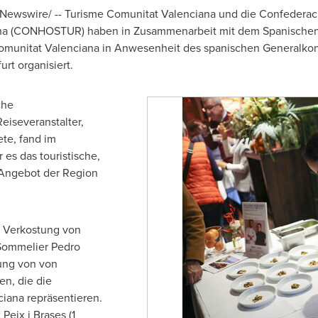
ewswire/ -- Turisme Comunitat Valenciana und die Confederaci
na
(CONHOSTUR) haben in Zusammenarbeit mit dem Spanischen
munitat Valenciana in Anwesenheit des spanischen Generalkon
urt
organisiert.
che
eiseveranstalter,
ete, fand im
 es das touristische,
Angebot der Region
r Verkostung von
Sommelier Pedro
tung von von
n, die die
ciana
repräsentieren.
eix i Brases (1