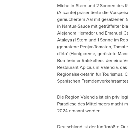
Michelin-Stern und 2 Sonnen des R
(Alicante) präsentierte die Vorspeis
geräuchertem Aal mit gesalzenen G
in Nantua-Sauce mit getrüffelter bl
Alejandra Herrador
und
Emanuel Ca
Atalaya (1 Stern und 1 Sonne im Rep
(gebratene Penjar-Tomaten, Tomate
d'Irta" (Honigcreme, geröstete Man
Bornheimer Ratskellers, der eine V
Restaurant Apicius in
Valencia
, da
Regionalsekretärin für Tourismus,
C
Spanischen Fremdenverkehrsamtes
Die Region Valencia ist ein privile
Paradiese des Mittelmeers macht mi
2024 ernannt worden.
Deutschland ist der fünftgrößte Qu