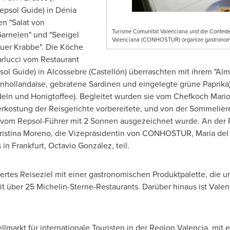
epsol Guide) in Dénia
en "Salat von
Turisme Comunitat Valenciana und die Confede
arnelen" und "Seeigel
Valenciana (CONHOSTUR) organize gastronomic
auer Krabbe". Die Köche
rlucci
vom Restaurant
sol Guide) in Alcossebre (Castellón) überraschten mit ihrem "Alm
nhollandaise, gebratene Sardinen und eingelegte grüne Paprika
deln und Honigtoffee). Begleitet wurden sie vom Chefkoch Mario 
erkostung der Reisgerichte vorbereitete, und von der Sommeliè
s vom Repsol-Führer mit 2 Sonnen ausgezeichnet wurde. An der 
ristina Moreno
, die Vizepräsidentin von CONHOSTUR, María de
 in
Frankfurt
, Octavio González, teil.
giertes Reiseziel mit einer gastronomischen Produktpalette, die
t über 25 Michelin-Sterne-Restaurants. Darüber hinaus ist
Valen
ellmarkt für internationale Touristen in der Region Valencia, m