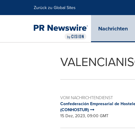
Erklärung zur Barrierefreiheit
Navigation überspringen
Zurück zu Global Sites
Nachrichten
VALENCIANIS
VOM NACHRICHTENDIENST
Confederación Empresarial de Hostele
(CONHOSTUR)
15 Dez, 2023, 09:00 GMT