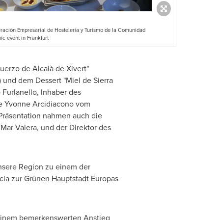
ración Empresarial de Hostelería y Turismo de la Comunidad
 event in Frankfurt
uerzo de Alcalà de Xivert"
) und dem Dessert "
Miel de Sierra
Furlanello, Inhaber des
re
Yvonne Arcidiacono
vom
Präsentation nahmen auch die
l
Mar Valera
, und der Direktor des
 unsere Region zu einem der
cia
zur Grünen Hauptstadt Europas
it einem bemerkenswerten Anstieg