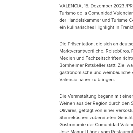
VALENCIA
,
15. Dezember 2023
/PRN
Turismo de la
Comunidad Valencia
der Handelskammer und Turisme Co
ein kulinarisches Highlight in
Frankf
Die Präsentation, die sich an deuts
Marktverantwortliche, Reisebüros, R
Medien und Fachzeitschriften richt
Bornheimer Ratskeller statt. Ziel war
gastronomische und weinbauliche 
Valencia näher zu bringen.
Die Veranstaltung begann mit eine
Weinen aus der Region durch den 
Olivares, gefolgt von einer Verkos
Sterneköchen zubereiteten Gerichte
Gastronomie der
Comunidad Valen
José Manuel López vom Restaurant P