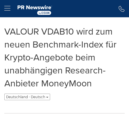
Erklärung zur Barrierefreiheit
Navigation überspringen
Hamburger menu
VALOUR VDAB10 wird zum
neuen Benchmark-Index für
Krypto-Angebote beim
unabhängigen Research-
Anbieter MoneyMoon
Deutschland - Deutsch