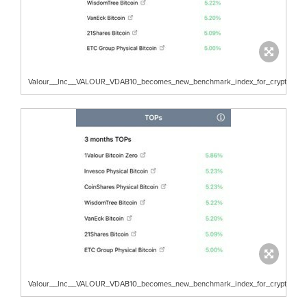
Valour__Inc__VALOUR_VDAB10_becomes_new_benchmark_index_for_crypt
Valour__Inc__VALOUR_VDAB10_becomes_new_benchmark_index_for_crypt