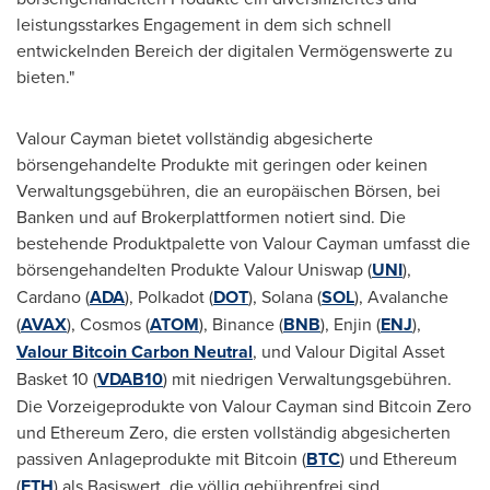
leistungsstarkes Engagement in dem sich schnell
entwickelnden Bereich der digitalen Vermögenswerte zu
bieten."
Valour Cayman bietet vollständig abgesicherte
börsengehandelte Produkte mit geringen oder keinen
Verwaltungsgebühren, die an europäischen Börsen, bei
Banken und auf Brokerplattformen notiert sind. Die
bestehende Produktpalette von Valour Cayman umfasst die
börsengehandelten Produkte Valour Uniswap (
UNI
),
Cardano (
ADA
), Polkadot (
DOT
), Solana (
SOL
), Avalanche
(
AVAX
), Cosmos (
ATOM
), Binance (
BNB
), Enjin (
ENJ
),
Valour Bitcoin Carbon Neutral
, und Valour Digital Asset
Basket 10 (
VDAB10
) mit niedrigen Verwaltungsgebühren.
Die Vorzeigeprodukte von Valour Cayman sind Bitcoin Zero
und Ethereum Zero, die ersten vollständig abgesicherten
passiven Anlageprodukte mit Bitcoin (
BTC
) und Ethereum
(
ETH
) als Basiswert, die völlig gebührenfrei sind.