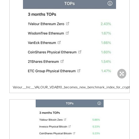
Valour__Inc__VALOUR_VDAB10_becomes_new_benchmark_index_for_crypt