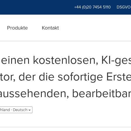
+44 (0)20 7454 5110
DSGVO
Produkte
Kontakt
t einen kostenlosen, KI-ge
r, der die sofortige Erst
 aussehenden, bearbeitba
hland - Deutsch