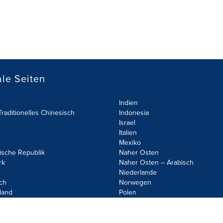
le Seiten
Indien
raditionelles Chinesisch
Indonesia
Israel
Italien
Mexiko
ische Republik
Naher Osten
rk
Naher Osten – Arabisch
Niederlande
ch
Norwegen
land
Polen