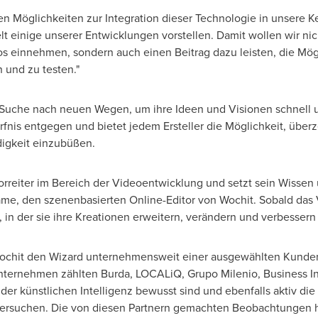
ten Möglichkeiten zur Integration dieser Technologie in unsere 
 einige unserer Entwicklungen vorstellen. Damit wollen wir nicht
os einnehmen, sondern auch einen Beitrag dazu leisten, die Mö
 und zu testen."
r Suche nach neuen Wegen, um ihre Ideen und Visionen schnell u
is entgegen und bietet jedem Ersteller die Möglichkeit, überz
digkeit einzubüßen.
Vorreiter im Bereich der Videoentwicklung und setzt sein Wissen 
rame, den szenenbasierten Online-Editor
von Wochit
. Sobald das V
, in der sie ihre Kreationen erweitern, verändern und verbesser
e Wochit den Wizard unternehmensweit einer ausgewählten Kund
ternehmen zählten Burda, LOCALiQ, Grupo Milenio, Business I
g der künstlichen Intelligenz bewusst sind und ebenfalls aktiv 
tersuchen. Die von diesen Partnern gemachten Beobachtungen h