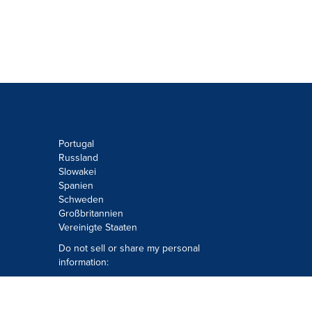
Portugal
Russland
Slowakei
Spanien
Schweden
Großbritannien
Vereinigte Staaten
Do not sell or share my personal
information:
Submit via
Privacy@cision.com
Call Privacy toll-free: 877-297-8921