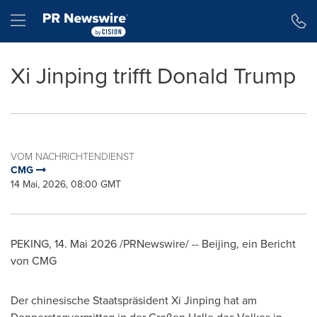
Erklärung zur Barrierefreiheit
Navigation überspringen
Hamburger menu
Xi Jinping trifft Donald Trump
VOM NACHRICHTENDIENST
CMG
14 Mai, 2026, 08:00 GMT
PEKING
,
14. Mai 2026
/PRNewswire/ -- Beijing, ein Bericht
von CMG
Der chinesische Staatspräsident Xi Jinping hat am