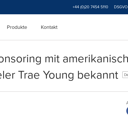
+44 (0)20 7454 5110
DSGVO
Produkte
Kontakt
onsoring mit amerikanisch
eler Trae Young bekannt
De