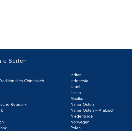
le Seiten
Indien
raditionelles Chinesisch
Indonesia
Israel
Italien
Mexiko
ische Republik
Naher Osten
rk
Naher Osten – Arabisch
Niederlande
ch
Norwegen
land
Polen