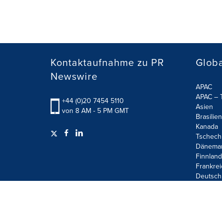
Kontaktaufnahme zu PR
Globa
Newswire
APAC
APAC – T
+44 (0)20 7454 5110
Asien
von 8 AM - 5 PM GMT
Brasilien
Kanada
Tschech
Dänema
Finnland
Frankrei
Deutsch
Terms of Use
Privacy Policy
Information Security P