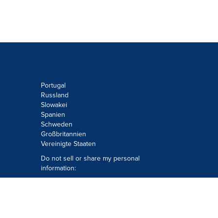
Portugal
Russland
Slowakei
Spanien
Schweden
Großbritannien
Vereinigte Staaten
Do not sell or share my personal
information:
Submit via
Privacy@cision.com
Call Privacy toll-free: 877-297-8921
Copyright © 2026
Cision
US Inc.