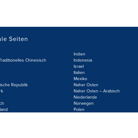
le Seiten
Indien
raditionelles Chinesisch
Indonesia
Israel
Italien
Mexiko
ische Republik
Naher Osten
rk
Naher Osten – Arabisch
Niederlande
ch
Norwegen
land
Polen
olicy
Site Map
Cookie Settings