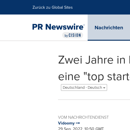
Erklärung zur Barrierefreiheit
Navigation überspringen
Zurück zu Global Sites
Nachrichten
Zwei Jahre in
eine "top star
Deutschland - Deutsch
VOM NACHRICHTENDIENST
Vidoomy
29 Sep, 2022, 10:50 GMT