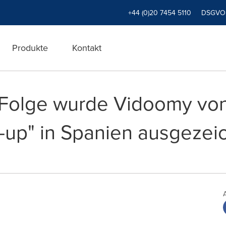
+44 (0)20 7454 5110
DSGVO
Produkte
Kontakt
 Folge wurde Vidoomy von
t-up" in Spanien ausgezei