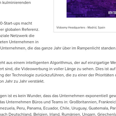
m kulminierenden
10-Start-ups macht
Vidoomy Headquarters - Madrid, Spain
er globalen Referenz.
oziale Netzwerk die
teten Unternehmen in
 Unternehmen, die das ganze Jahr über im Rampenlicht stande
 aus einem intelligenten Algorithmus, der auf einzigartige Weis
ert sind, die Videowerbung in voller Länge zu sehen. Dies ist au
g der Technologie zurückzuführen, die zu einer der Prioritäte
n Jahr zu Jahr verstärkt.
en ist es kein Wunder, dass das Unternehmen exponentiell gew
 das Unternehmen Büros und Teams in: Großbritannien, Frankreic
nezuela
,
Peru
,
Panama
,
Ecuador
,
Chile
,
Uruguay
,
Guatemala
,
Pa
nach Deutschland, Belgien, Irland, Rumänien, Ungarn, Griechenl