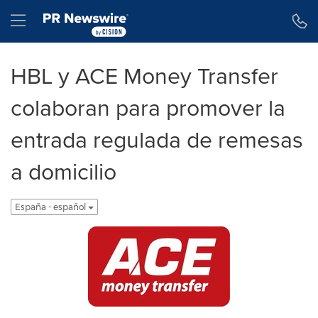
Declaración de accesibilidad
Saltar la navegación
Hamburger menu
HBL y ACE Money Transfer
colaboran para promover la
entrada regulada de remesas
a domicilio
España - español