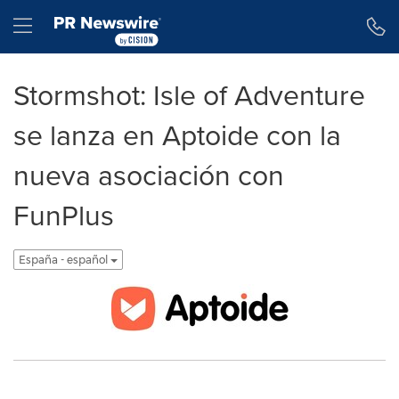
Declaración de accesibilidad
Saltar la navegación
Hamburger menu
Stormshot: Isle of Adventure
se lanza en Aptoide con la
nueva asociación con
FunPlus
España - español