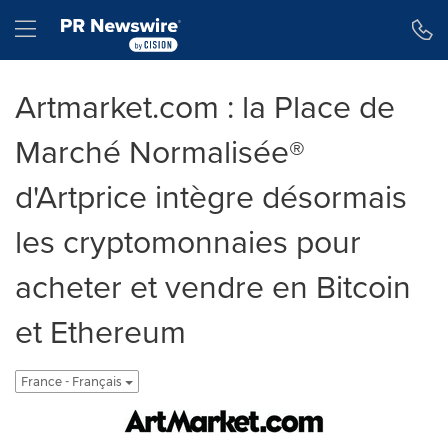
Déclaration d'accessibilité
Sauter la navigation
Hamburger menu
Artmarket.com : la Place de
Marché Normalisée®
d'Artprice intègre désormais
les cryptomonnaies pour
acheter et vendre en Bitcoin
et Ethereum
France - Français