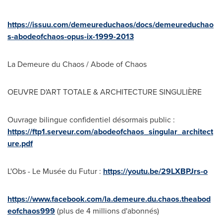
https://issuu.com/demeureduchaos/docs/demeureduchao
s-abodeofchaos-opus-ix-1999-2013
La Demeure du Chaos / Abode of Chaos
OEUVRE D'ART TOTALE & ARCHITECTURE SINGULIÈRE
Ouvrage bilingue confidentiel désormais public :
https://ftp1.serveur.com/abodeofchaos_singular_architect
ure.pdf
L'Obs - Le Musée du Futur :
https://youtu.be/29LXBPJrs-o
https://www.facebook.com/la.demeure.du.chaos.theabod
eofchaos999
(plus de 4 millions d'abonnés)