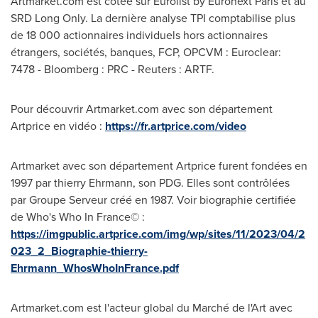
Artmarket.com est cotée sur Eurolist by Euronext Paris et au
SRD Long Only. La dernière analyse TPI comptabilise plus
de 18 000 actionnaires individuels hors actionnaires
étrangers, sociétés, banques, FCP, OPCVM : Euroclear:
7478 - Bloomberg : PRC - Reuters : ARTF.
Pour découvrir Artmarket.com avec son département
Artprice en vidéo :
https://fr.artprice.com/video
Artmarket avec son département Artprice furent fondées en
1997 par thierry Ehrmann, son PDG. Elles sont contrôlées
par Groupe Serveur créé en 1987. Voir biographie certifiée
de Who's Who In France© :
https://imgpublic.artprice.com/img/wp/sites/11/2023/04/2
023_2_Biographie-thierry-
Ehrmann_WhosWhoInFrance.pdf
Artmarket.com est l'acteur global du Marché de l'Art avec