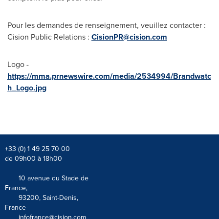
Pour les demandes de renseignement, veuillez contacter :
Cision Public Relations :
CisionPR@cision.com
Logo -
https://mma.prnewswire.com/media/2534994/Brandwatc
h_Logo.jpg
+33 (0) 1 49 25 70 00
de 09h00 à 18h00
10 avenue du Stade de
France,
93200, Saint-Denis,
France
infofrance@cision.com