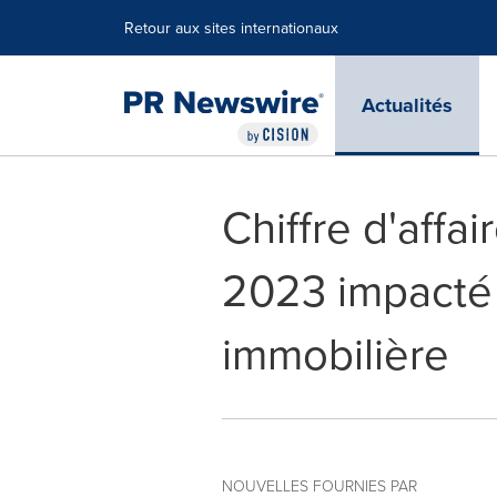
Déclaration d'accessibilité
Sauter la navigation
Retour aux sites internationaux
Actualités
Chiffre d'affa
2023 impacté 
immobilière
NOUVELLES FOURNIES PAR