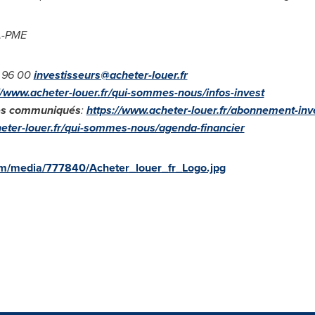
EA-PME
2 96 00
investisseurs@acheter-louer.fr
//www.acheter-louer.fr/qui-sommes-nous/infos-invest
n des communiqués
:
https://www.acheter-louer.fr/abonnement-inv
eter-louer.fr/qui-sommes-nous/agenda-financier
m/media/777840/Acheter_louer_fr_Logo.jpg