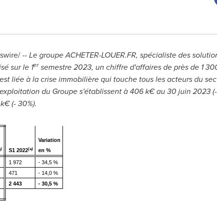
wire/ --
Le groupe ACHETER-LOUER.FR, spécialiste des solutions
er
sé sur le 1
semestre 2023, un chiffre d'affaires de près de 1 3
t liée à la crise immobilière qui touche tous les acteurs du sec
'exploitation du Groupe s'établissent à 406 k€ au 30 juin 2023 (
k€ (- 30%).
Variation
)
(
)
*
S1 2022
*
en %
1 972
- 34,5 %
471
- 14,0 %
2 443
- 30,5 %