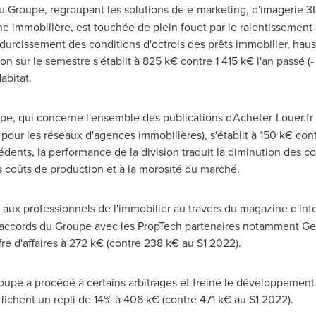
u Groupe, regroupant les solutions de e-marketing, d'imagerie 3D
e immobilière, est touchée de plein fouet par le ralentissement 
urcissement des conditions d'octrois des prêts immobilier, haus
ision sur le semestre s'établit à 825 k€ contre 1 415 k€ l'an passé (
abitat.
e, qui concerne l'ensemble des publications d'Acheter-Louer.f
ur les réseaux d'agences immobilières), s'établit à 150 k€ contre
nts, la performance de la division traduit la diminution des c
 coûts de production et à la morosité du marché.
 aux professionnels de l'immobilier au travers du magazine d'inf
s accords du Groupe avec les PropTech partenaires notamment GetK
re d'affaires à 272 k€ (contre 238 k€ au S1 2022).
oupe a procédé à certains arbitrages et freiné le développement
fichent un repli de 14% à 406 k€ (contre 471 k€ au S1 2022).