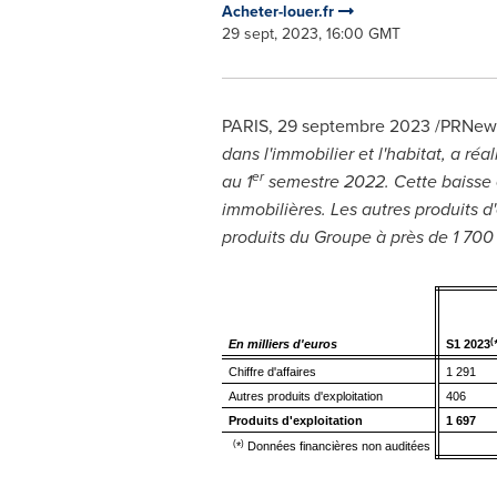
Acheter-louer.fr
29 sept, 2023, 16:00 GMT
PARIS
,
29 septembre 2023
/PRNews
dans l'immobilier et l'habitat, a réali
er
au 1
semestre 2022. Cette baisse es
immobilières. Les autres produits d
produits du Groupe à près de 1 700 
(
En milliers d'euros
S1 2023
Chiffre d'affaires
1 291
Autres produits d'exploitation
406
Produits d'exploitation
1 697
(
)
*
Données financières non auditées