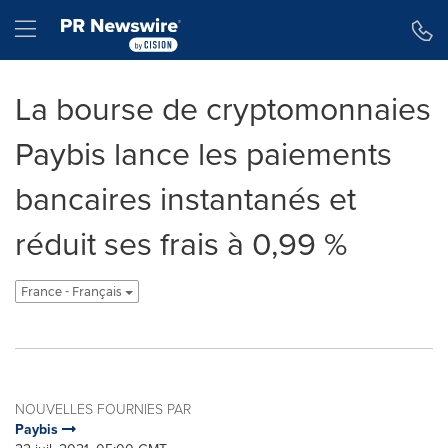
Déclaration d'accessibilité
Sauter la navigation
Hamburger menu
La bourse de cryptomonnaies
Paybis lance les paiements
bancaires instantanés et
réduit ses frais à 0,99 %
France - Français
NOUVELLES FOURNIES PAR
Paybis