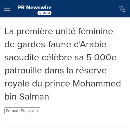
Déclaration d'accessibilité
Sauter la navigation
Hamburger menu
La première unité féminine
de gardes-faune d'Arabie
saoudite célèbre sa 5 000e
patrouille dans la réserve
royale du prince Mohammed
bin Salman
France - Français