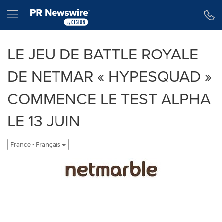
Déclaration d'accessibilité
Sauter la navigation
Hamburger menu
LE JEU DE BATTLE ROYALE
DE NETMAR « HYPESQUAD »
COMMENCE LE TEST ALPHA
LE 13 JUIN
France - Français