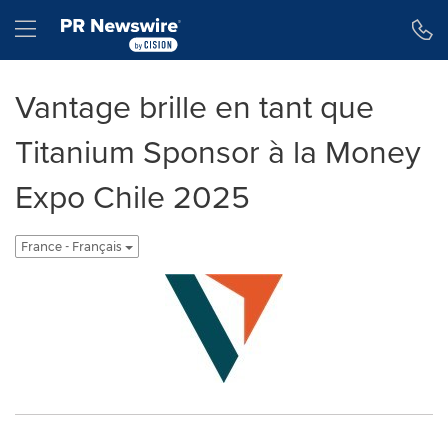
Déclaration d'accessibilité
Sauter la navigation
Hamburger menu
Vantage brille en tant que
Titanium Sponsor à la Money
Expo Chile 2025
France - Français