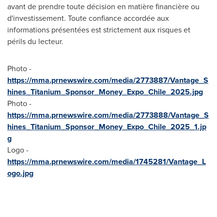
avant de prendre toute décision en matière financière ou
d'investissement. Toute confiance accordée aux
informations présentées est strictement aux risques et
périls du lecteur.
Photo -
https://mma.prnewswire.com/media/2773887/Vantage_S
hines_Titanium_Sponsor_Money_Expo_Chile_2025.jpg
Photo -
https://mma.prnewswire.com/media/2773888/Vantage_S
hines_Titanium_Sponsor_Money_Expo_Chile_2025_1.jp
g
Logo -
https://mma.prnewswire.com/media/1745281/Vantage_L
ogo.jpg