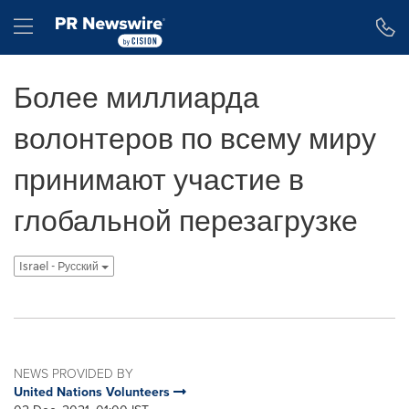
Accessibility Statement
Skip Navigation
Hamburger menu
Более миллиарда
волонтеров по всему миру
принимают участие в
глобальной перезагрузке
Israel - Pусский
NEWS PROVIDED BY
United Nations Volunteers