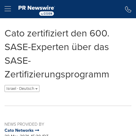
Accessibility Statement
Skip Navigation
Hamburger menu
Cato zertifiziert den 600.
SASE-Experten über das
SASE-
Zertifizierungsprogramm
Israel - Deutsch
NEWS PROVIDED BY
Cato Networks