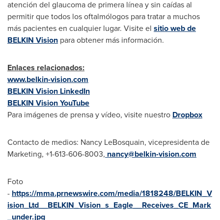
atención del glaucoma de primera línea y sin caídas al
permitir que todos los oftalmólogos para tratar a muchos
más pacientes en cualquier lugar. Visite el
sitio web de
BELKIN Vision
para obtener más información.
Enlaces relacionados:
www.belkin-vision.com
BELKIN Vision LinkedIn
BELKIN Vision YouTube
Para imágenes de prensa y vídeo, visite nuestro
Dropbox
Contacto de medios: Nancy LeBosquain, vicepresidenta de
Marketing, +1-613-606-8003,
nancy@belkin-vision.com
Foto
-
https://mma.prnewswire.com/media/1818248/BELKIN_V
ision_Ltd__BELKIN_Vision_s_Eagle__Receives_CE_Mark
_under.jpg