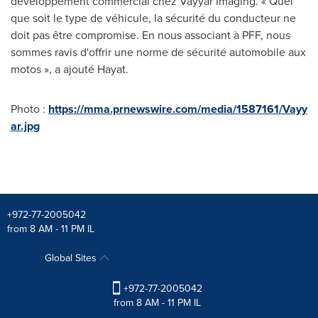
développement commercial chez Vayyar Imaging. « Quel
que soit le type de véhicule, la sécurité du conducteur ne
doit pas être compromise. En nous associant à PFF, nous
sommes ravis d'offrir une norme de sécurité automobile aux
motos », a ajouté Hayat.
Photo :
https://mma.prnewswire.com/media/1587161/Vayy
ar.jpg
+972-77-2005042
from 8 AM - 11 PM IL
Global Sites
+972-77-2005042
from 8 AM - 11 PM IL