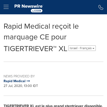
Accessibility Statement
Skip Navigation
Hamburger menu
Rapid Medical reçoit le
marquage CE pour
TIGERTRIEVER™ XL
Israel - Français
NEWS PROVIDED BY
Rapid Medical
27 Jul, 2020, 13:00 IDT
TIGERTRIEVER XL est le plus grand stentriever disponible,