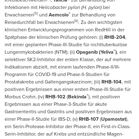
Infektionen mit
Helicobacter pylori (H. pylori)
bei
[5]
®
Erwachsenen
und
Aemcolo
zur Behandlung von
[6]
Reisedurchfall bei Erwachsenen
. Zu den wichtigsten
klinischen Entwicklungsprogrammen von RedHill in der
Spätphase der klinischen Prüfung gehören: (i)
RHB-204
,
mit einer geplanten Phase-III-Studie für nichttuberkulöse
®
Lungenmykobakterien (NTM); (ii)
Opaganib (Yeliva
)
, ein
selektiver SK2-Inhibitor der ersten Klasse, der auf mehrere
Indikationen abzielt, mit einem laufenden Phase-II/III-
Programm für COVID-19 und Phase-II-Studien für
Prostatakrebs und Gallengangskarzinom; (iii)
RHB-104
, mit
positiven Ergebnissen aus einer ersten Phase-III-Studie für
®
Morbus Crohn; (iv)
RHB-102
(
Bekinda
), mit positiven
Ergebnissen aus einer Phase-3-Studie für akute
Gastroenteritis und Gastritis und positiven Ergebnissen aus
einer Phase-II-Studie für IBS-D; (v)
RHB-107
(
Upamostat
),
ein Serin-Protease-Inhibitor der Phase-II, ein First-in-Class-
Serin-Inhibitor, der auf Krebs und entzündliche Magen-