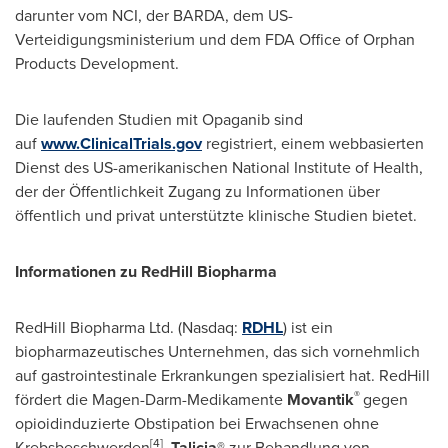
darunter vom NCI, der BARDA, dem US-
Verteidigungsministerium und dem FDA Office of Orphan
Products Development.
Die laufenden Studien mit Opaganib sind
auf
www.ClinicalTrials.gov
registriert, einem webbasierten
Dienst des US-amerikanischen National Institute of Health,
der der Öffentlichkeit Zugang zu Informationen über
öffentlich und privat unterstützte klinische Studien bietet.
Informationen zu RedHill Biopharma
RedHill Biopharma Ltd. (Nasdaq:
RDHL
) ist ein
biopharmazeutisches Unternehmen, das sich vornehmlich
auf gastrointestinale Erkrankungen spezialisiert hat. RedHill
®
fördert die Magen-Darm-Medikamente
Movantik
gegen
opioidinduzierte Obstipation bei Erwachsenen ohne
[4]
Krebsbeschwerden
,
Talicia
® zur Behandlung von