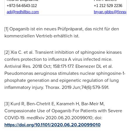
+972-54-6543-112
+1 212 529 2236
adi@redhillbio.com
bryan.gibbs@finnpart
[1] Opaganib ist ein neues Prüfpräparat, das nicht für den
kommerziellen Vertrieb erhältlich ist.
[2] Xia C. et al. Transient inhibition of sphingosine kinases
confers protection to influenza A virus infected mice.
Antiviral Res. 2018 Oct; 158:171-177. Ebenezer DL et al.
Pseudomonas aeruginosa stimulates nuclear sphingosine-1-
phosphate generation and epigenetic regulation of lung
inflammatory injury. Thorax. 2019 Jun;74(6):579-591.
[3] Kurd R, Ben-Chetrit E, Karameh H, Bar-Meir M,
Compassionate Use of Opaganib For Patients with Severe
COVID-19. medRxiv 2020.06.20.20099010; doi:
https://doi.org/10.1101/2020.06.20.20099010