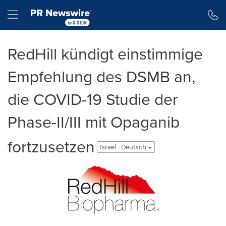
Accessibility Statement
Skip Navigation
Hamburger menu
RedHill kündigt einstimmige
Empfehlung des DSMB an,
die COVID-19 Studie der
Phase-II/III mit Opaganib
fortzusetzen
Israel - Deutsch