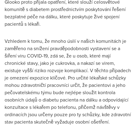
Glooko proto přijala opatření, které slouží celosvětové
komunitě s diabetem prostřednictvím poskytování řešení
bezplatné péče na dálku, které poskytuje živé spojení
pacientů s lékaři.
Vzhledem k tomu, že mnoho úsilí v našich komunitách je
zaměřeno na snížení pravděpodobnosti vystavení se a
šíření viru COVID-19, zdá se, že u osob, které mají
chronické stavy, jako je cukrovka, a nakazí se virem,
existuje vyšší riziko rozvoje komplikací. V těchto případech
je omezení expozice klíčové. Pro určité lékařské schůzky
mohou zdravotničtí pracovníci určit, že pacientovi a jeho
pečovatelskému týmu bude nejlépe sloužit kontrola
osobních údajů o diabetu pacienta na dálku a odpovídající
konzultace s lékařem po telefonu, přičemž návštěvy v
ordinacích jsou určeny pouze pro ty schůzky, kde zdravotní
stav pacienta skutečně vyžaduje osobní ošetření.