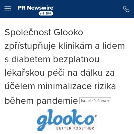
Accessibility Statement
Skip Navigation
Hamburger menu
Společnost Glooko
zpřístupňuje klinikám a lidem
s diabetem bezplatnou
lékařskou péči na dálku za
účelem minimalizace rizika
během pandemie
Israel - čeština