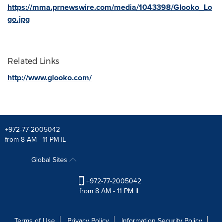
https://mma.prnewswire.com/media/1043398/Glooko_Lo
go.jpg
Related Links
http://www.glooko.com/
+972-77-2005042
from 8 AM - 11 PM IL
Global Sites
+972-77-2005042
from 8 AM - 11 PM IL
Terms of Use
Privacy Policy
Information Security Policy