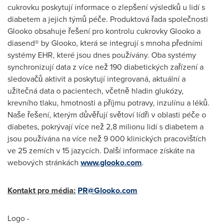
cukrovku poskytují informace o zlepšení výsledků u lidí s
diabetem a jejich týmů péče. Produktová řada společnosti
Glooko obsahuje řešení pro kontrolu cukrovky Glooko a
diasend® by Glooko, která se integrují s mnoha předními
systémy EHR, které jsou dnes používány. Oba systémy
synchronizují data z více než 190 diabetických zařízení a
sledovačů aktivit a poskytují integrovaná, aktuální a
užitečná data o pacientech, včetně hladin glukózy,
krevního tlaku, hmotnosti a příjmu potravy, inzulínu a léků.
Naše řešení, kterým důvěřují světoví lídři v oblasti péče o
diabetes, pokrývají více než 2,8 milionu lidí s diabetem a
jsou používána na více než 9 000 klinických pracovištích
ve 25 zemích v 15 jazycích. Další informace získáte na
webových stránkách
www.glooko.com
.
Kontakt pro média:
PR@Glooko.com
Logo -