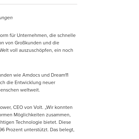
dungen
form für Unternehmen, die schnelle
ion von Großkunden und die
Welt voll auszuschöpfen, ein noch
ßkunden wie Amdocs und Dream11
rch die Entwicklung neuer
Menschen weltweit.
lower
, CEO
von Volt
. „Wir konnten
normen Möglichkeiten zusammen,
htigen Technologie bietet. Diese
 Prozent unterstützt. Das belegt,