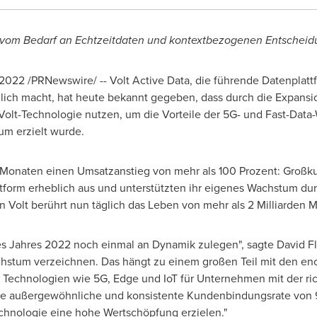
t vom Bedarf an Echtzeitdaten und kontextbezogenen Entschei
 2022
/PRNewswire/ -- Volt Active Data, die führende Datenplatt
ich macht, hat heute bekannt gegeben, dass durch die Expans
lt-Technologie nutzen, um die Vorteile der 5G- und Fast-Data-
m erzielt wurde.
12 Monaten einen Umsatzanstieg von mehr als 100 Prozent: Gro
ttform erheblich aus und unterstützten ihr eigenes Wachstum du
Volt berührt nun täglich das
Leben von
mehr als 2 Milliarden 
des Jahres 2022 noch einmal an Dynamik zulegen", sagte
David F
hstum verzeichnen. Das hängt zu einem großen Teil mit den e
 Technologien wie 5G, Edge und IoT für Unternehmen mit der ric
e außergewöhnliche und konsistente Kundenbindungsrate von 96
chnologie eine hohe Wertschöpfung erzielen."