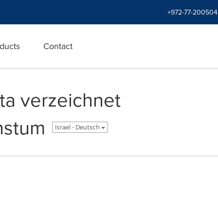
+972-77-200504
ducts
Contact
ta verzeichnet
hstum
Israel - Deutsch