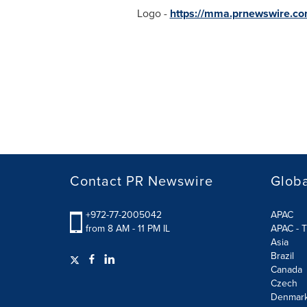
Logo -
https://mma.prnewswire.c
Contact PR Newswire
Globa
+972-77-2005042
APAC
from 8 AM - 11 PM IL
APAC - T
Asia
Brazil
Canada
Czech
Denmar