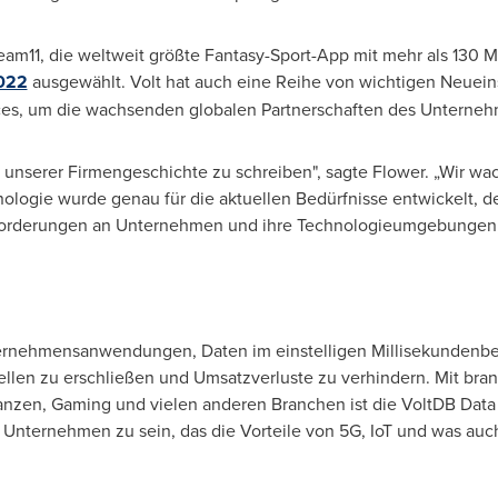
eam11, die weltweit größte Fantasy-Sport-App mit mehr als 130 Mi
022
ausgewählt. Volt hat auch eine Reihe von wichtigen Neuei
ces, um die wachsenden globalen Partnerschaften des Unterne
el unserer Firmengeschichte zu schreiben", sagte Flower. „Wir 
ologie wurde genau für die aktuellen Bedürfnisse entwickelt, 
orderungen an Unternehmen und ihre Technologieumgebungen, in
ternehmensanwendungen, Daten im einstelligen Millisekundenbe
llen zu erschließen und Umsatzverluste zu verhindern. Mit br
zen, Gaming und vielen anderen Branchen ist die VoltDB Data Pl
 Unternehmen zu sein, das die Vorteile von 5G, IoT und was auc