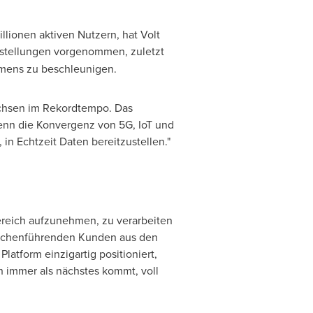
llionen aktiven Nutzern, hat Volt
nstellungen vorgenommen, zuletzt
hmens zu beschleunigen.
wachsen im Rekordtempo. Das
denn die Konvergenz von 5G, IoT und
 Echtzeit Daten bereitzustellen."
reich aufzunehmen, zu verarbeiten
anchenführenden Kunden aus den
atform einzigartig positioniert,
h immer als nächstes kommt, voll