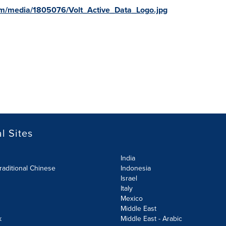
om/media/1805076/Volt_Active_Data_Logo.jpg
l Sites
India
raditional Chinese
Indonesia
Israel
Italy
Mexico
Middle East
k
Middle East - Arabic