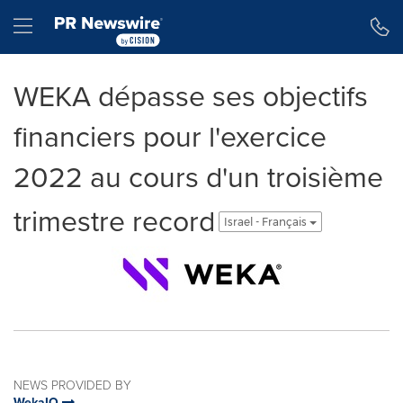
Accessibility Statement
Skip Navigation
Hamburger menu
WEKA dépasse ses objectifs
financiers pour l'exercice
2022 au cours d'un troisième
trimestre record
Israel - Français
NEWS PROVIDED BY
WekaIO