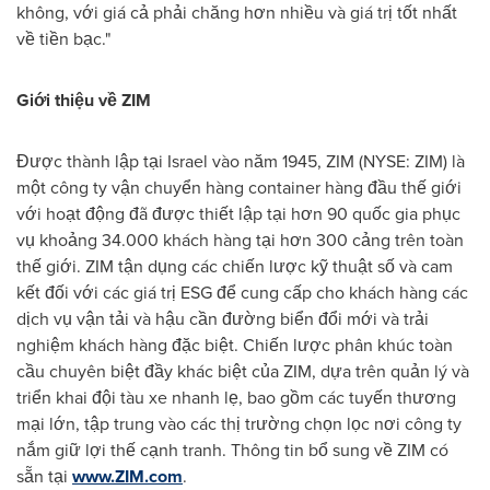
không, với giá cả phải chăng hơn nhiều và giá trị tốt nhất
về tiền bạc."
Giới thiệu về ZIM
Được thành lập tại
Israel
vào năm 1945, ZIM (NYSE: ZIM) là
một công ty vận chuyển hàng container hàng đầu thế giới
với hoạt động đã được thiết lập tại hơn 90 quốc gia phục
vụ khoảng 34.000 khách hàng tại hơn 300 cảng trên toàn
thế giới. ZIM tận dụng các chiến lược kỹ thuật số và cam
kết đối với các giá trị ESG để cung cấp cho khách hàng các
dịch vụ vận tải và hậu cần đường biển đổi mới và trải
nghiệm khách hàng đặc biệt. Chiến lược phân khúc toàn
cầu chuyên biệt đầy khác biệt của ZIM, dựa trên quản lý và
triển khai đội tàu xe nhanh lẹ, bao gồm các tuyến thương
mại lớn, tập trung vào các thị trường chọn lọc nơi công ty
nắm giữ lợi thế cạnh tranh. Thông tin bổ sung về ZIM có
sẵn tại
www.ZIM.com
.