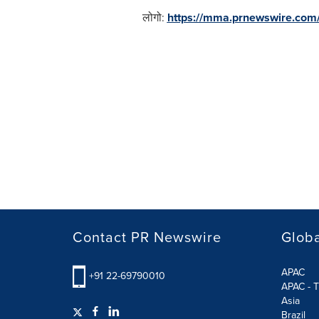
लोगो:
https://mma.prnewswire.com
Contact PR Newswire
Globa
APAC
+91 22-69790010
APAC - T
Asia
Brazil