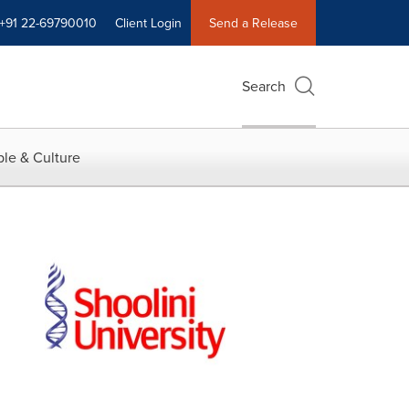
+91 22-69790010
Client Login
Send a Release
Search
le & Culture