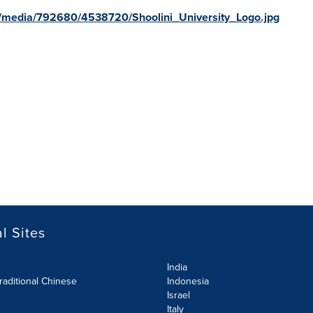
/media/792680/4538720/Shoolini_University_Logo.jpg
l Sites
India
raditional Chinese
Indonesia
Israel
Italy