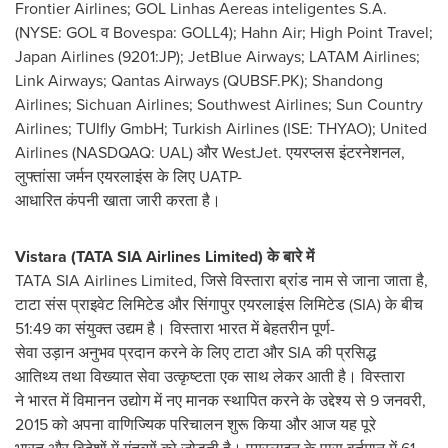
Frontier Airlines; GOL Linhas Aereas inteligentes S.A.
(NYSE: GOL व Bovespa: GOLL4); Hahn Air; High Point Travel;
Japan Airlines (9201:JP); JetBlue Airways; LATAM Airlines;
Link Airways; Qantas Airways (QUBSF.PK); Shandong
Airlines; Sichuan Airlines; Southwest Airlines; Sun Country
Airlines; TUIfly GmbH; Turkish Airlines (ISE: THYAO); United
Airlines (NASDQAQ: UAL) और WestJet. एयरप्लस इंटरनेशनल,
लुफ्तांसा जर्मन एयरलाइंस के लिए UATP-
आधारित कंपनी खाता जारी करता है।
Vistara (TATA SIA Airlines Limited)
के
बारे
में
TATA SIA Airlines Limited, जिसे विस्तारा ब्रांड नाम से जाना जाता है,
टाटा संस प्राइवेट लिमिटेड और सिंगापुर एयरलाइंस लिमिटेड (SIA) के बीच
51:49 का संयुक्त उद्यम है। विस्तारा भारत में बेहतरीन पूर्ण-
सेवा उड़ान अनुभव प्रदान करने के लिए टाटा और SIA की प्रसिद्ध
आतिथ्य तथा विख्‍यात सेवा उत्कृष्टता एक साथ लेकर आती है। विस्तारा
ने भारत में विमानन उद्योग में नए मानक स्थापित करने के उद्देश्य से 9 जनवरी,
2015 को अपना वाणिज्यिक परिचालन शुरू किया और आज यह पूरे