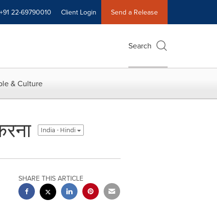
+91 22-69790010
Client Login
Send a Release
Search
le & Culture
 करना
India - Hindi
SHARE THIS ARTICLE