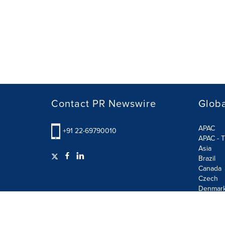
Contact PR Newswire
Globa
APAC
+91 22-69790010
APAC - T
Asia
Brazil
Canada
Czech
Denmar
Finland
France
German