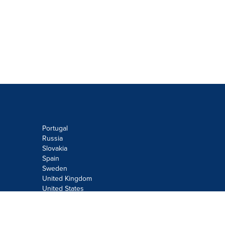
Portugal
Russia
Slovakia
Spain
Sweden
United Kingdom
United States
Do not sell or share my personal
information: