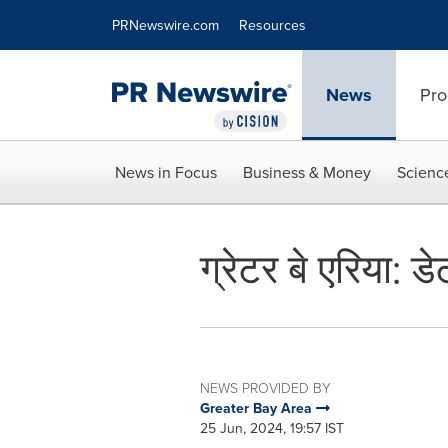
Accessibility Statement
Skip Navigation
PRNewswire.com
Resources
News
Pro
News in Focus
Business & Money
Scienc
ग्रेटर बे एरिया: 
NEWS PROVIDED BY
Greater Bay Area
25 Jun, 2024, 19:57 IST