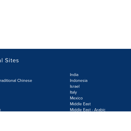
l Sites
India
raditional Chinese
Indonesia
Israel
Italy
Mexico
Middle East
k
Middle East - Arabic
Netherlands
Norway
y
Poland