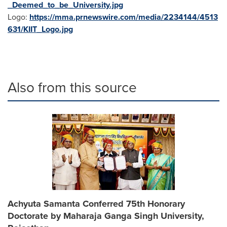
_Deemed_to_be_University.jpg
Logo:
https://mma.prnewswire.com/media/2234144/4513
631/KIIT_Logo.jpg
Also from this source
Achyuta Samanta Conferred 75th Honorary
Doctorate by Maharaja Ganga Singh University,