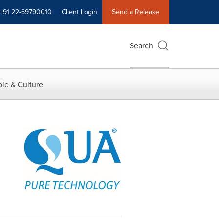
+91 22-69790010
Client Login
Send a Release
Search
le & Culture