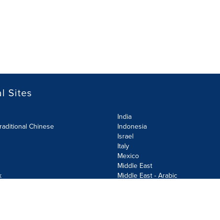
l Sites
India
raditional Chinese
Indonesia
Israel
Italy
Mexico
Middle East
k
Middle East - Arabic
Netherlands
Norway
y
Poland