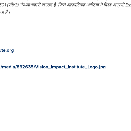
01 (
सी
)(3)
गैर
-
लाभकारी
संगठन
है
,
जिसे
आफ्थैल्मिक
आप्टिक
में
विश्व
अग्रणी
Ess
ता
है।
ute.org
/media/832635/Vision_Impact_Institute_Logo.jpg