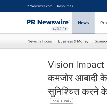
Accessibility Statement
Skip Navigation
PRNewswire.com
Resources
News
Pro
News in Focus
Business & Money
Scienc
Vision Impact In
कमजोर आबादी के
सुनिश्चित करने के 
India - Hindi