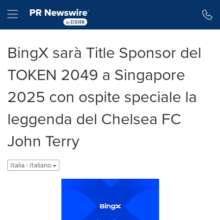
Dichiarazione di accessibilità
Salta la navigazione
Hamburger menu
BingX sarà Title Sponsor del
TOKEN 2049 a Singapore
2025 con ospite speciale la
leggenda del Chelsea FC
John Terry
Italia - Italiano