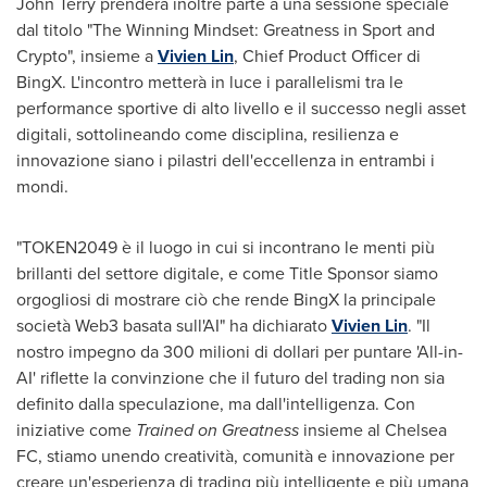
John Terry
prenderà inoltre parte a una sessione speciale
dal titolo "The Winning Mindset: Greatness in Sport and
Crypto", insieme a
Vivien Lin
, Chief Product Officer
di
BingX
. L'incontro metterà in luce i parallelismi tra le
performance sportive di alto livello e il successo negli asset
digitali, sottolineando come disciplina, resilienza e
innovazione siano i pilastri dell'eccellenza in entrambi i
mondi.
"TOKEN2049 è il luogo in cui si incontrano le menti più
brillanti del settore digitale, e come Title Sponsor siamo
orgogliosi di mostrare ciò che rende BingX la principale
società Web3 basata sull'AI" ha dichiarato
Vivien Lin
. "Il
nostro impegno da 300 milioni di dollari per puntare 'All-in-
AI' riflette la convinzione che il futuro del trading non sia
definito dalla speculazione, ma dall'intelligenza. Con
iniziative come
Trained on Greatness
insieme al Chelsea
FC, stiamo unendo creatività, comunità e innovazione per
creare un'esperienza di trading più intelligente e più umana