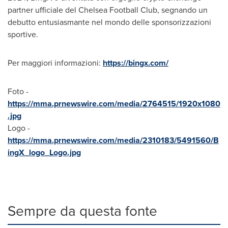
partner ufficiale del Chelsea Football Club, segnando un
debutto entusiasmante nel mondo delle sponsorizzazioni
sportive.
Per maggiori informazioni:
https://bingx.com/
Foto -
https://mma.prnewswire.com/media/2764515/1920x1080
.jpg
Logo -
https://mma.prnewswire.com/media/2310183/5491560/B
ingX_logo_Logo.jpg
Sempre da questa fonte