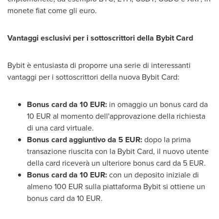
monet
e
fiat
come
gli
euro.
Vantaggi esclusivi per i sottoscrittori della Bybit Card
Bybit è entusiasta di proporre una serie di interessanti
vantaggi per i sottoscrittori della nuova Bybit Card:
Bonus card da 10 EUR:
in omaggio un bonus card da
10 EUR
al momento dell'approvazione della richiesta
di una card virtuale.
Bonus card aggiuntivo da 5 EUR:
dopo la prima
transazione riuscita con la Bybit Card, il nuovo utente
della card riceverà un ulteriore bonus card da
5 EUR
.
Bonus card da 10 EUR:
con un deposito iniziale di
almeno
100 EUR
sulla piattaforma Bybit si ottiene un
bonus card da
10 EUR
.