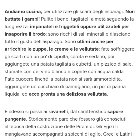
Andiamo cucina,
per utilizzare gli scarti degli asparagi.
Non
buttate i gambi!
Puliteli bene, tagliateli a metà seguendo la
lunghezza,
impanateli e friggeteli
oppure utilizzateli per
insaporire il brodo
: sono ricchi di sali minerali e rilasciano
tutto il gusto dell'asparago. Sono
ottimi anche per
arricchire le zuppe, le creme e le vellutate
: fate soffriggere
gli scarti con un po' di cipolla, carota e sedano, poi
aggiungete una patata tagliata a cubetti, un pizzico di sale,
sfumate con del vino bianco e coprite con acqua calda.
Fate cuocere finché la patata non si sarà ammorbidita,
aggiungete un cucchiaio di parmigiano, un po' di panna
liquida, ed
ecco pronta una deliziosa vellutata
.
E adesso si passa ai
ravanelli
, dal caratteristico
sapore
pungente
. Storicamente pare che fossero già conosciuti
all'epoca della costruzione delle Piramidi.
Gli Egizi
li
mangiavano accompagnati a spicchi di aglio, Greci e Latini