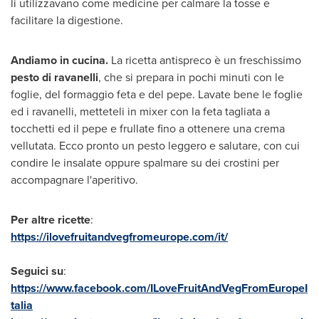
li utilizzavano come medicine per calmare la tosse e
facilitare la digestione.
Andiamo in cucina.
La ricetta antispreco è un freschissimo
pesto di ravanelli
, che si prepara in pochi minuti con le
foglie, del formaggio feta e del pepe. Lavate bene le foglie
ed i ravanelli, metteteli in mixer con la feta tagliata a
tocchetti ed il pepe e frullate fino a ottenere una crema
vellutata. Ecco pronto un pesto leggero e salutare, con cui
condire le insalate oppure spalmare su dei crostini per
accompagnare l'aperitivo.
Per altre ricette
:
https://ilovefruitandvegfromeurope.com/it/
Seguici su
:
https://www.facebook.com/ILoveFruitAndVegFromEuropeI
talia