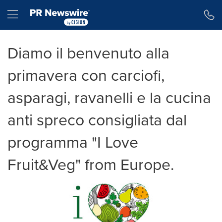
Dichiarazione di accessibilità
Salta la navigazione
Hamburger menu
Diamo il benvenuto alla
primavera con carciofi,
asparagi, ravanelli e la cucina
anti spreco consigliata dal
programma "I Love
Fruit&Veg" from Europe.