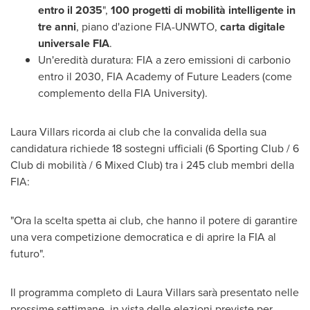
entro il 2035
",
100 progetti di mobilità intelligente in
tre anni
, piano d'azione FIA-UNWTO,
carta digitale
universale FIA
.
Un'eredità duratura: FIA a zero emissioni di carbonio
entro il 2030, FIA Academy of Future Leaders (come
complemento della FIA University).
Laura Villars
ricorda ai club che la convalida della sua
candidatura richiede 18 sostegni ufficiali (6 Sporting Club / 6
Club di mobilità / 6 Mixed Club) tra i 245 club membri della
FIA:
"
Ora la
scelta spetta ai club, che hanno il potere di garantire
una vera competizione democratica e di aprire la FIA al
futuro".
Il programma completo di
Laura Villars
sarà presentato nelle
prossime settimane, in vista delle elezioni previste per