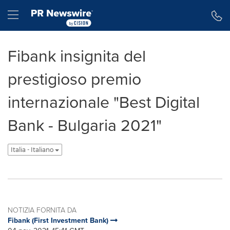
Dichiarazione di accessibilità
Salta la navigazione
Hamburger menu
Fibank insignita del
prestigioso premio
internazionale "Best Digital
Bank - Bulgaria 2021"
Italia - Italiano
NOTIZIA FORNITA DA
Fibank (First Investment Bank)