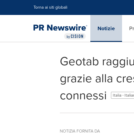
Dichiarazione di accessibilità
Salta la navigazione
Torna ai siti globali
Notizie
Pr
Geotab raggiun
grazie alla cr
connessi
Italia - Itali
NOTIZIA FORNITA DA