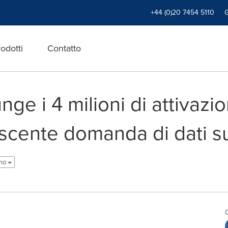
+44 (0)20 7454 5110
odotti
Contatto
ge i 4 milioni di attivazi
escente domanda di dati su
ano