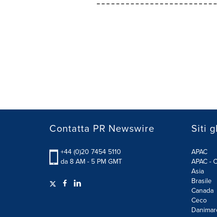
Contatta PR Newswire
Siti g
+44 (0)20 7454 5110
APAC
da 8 AM - 5 PM GMT
APAC - C
Asia
Brasile
Canada
Ceco
Danimar