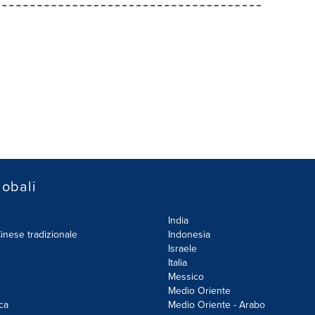
lobali
India
inese tradizionale
Indonesia
Israele
Italia
Messico
Medio Oriente
ca
Medio Oriente - Arabo