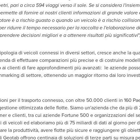
tri, pari a circa 594 viaggi verso il sole. Se si considera l'insieme
ermette di fornire ai nostri clienti informazioni di grande valore
ore è a rischio guasto o quando un veicolo è a rischio collision
 per ridurre il tempo necessario per la raccolta e l'elaborazione d
endere decisioni migliori e a ottenere risultati più significativi
pologia di veicoli connessi in diversi settori, cresce anche la qu
nda di effettuare comparazioni più precise e di costruire model
 ai clienti di fare approfondimenti più avanzati: le aziende posson
chmarking di settore, ottenendo un maggior ritorno dai loro inves
oni per il trasporto connesso, con oltre 50.000 clienti in 160 Pae
gestione ottimizzata delle flotte. Siamo un'azienda che da più di 
er e clienti, tra cui aziende Fortune 500 e organizzazioni del se
di veicoli ed elaboriamo più di 75 miliardi di dati al giorno per dar
e la produttività, avere flotte più sicure e raggiungere gli obietti
 di Geotab offrono centinaia di soluzioni di terze parti su misura 