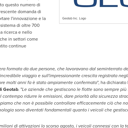
ato questo numero di
 crescente domanda di
rtare l'innovazione e la
Geotab Inc. Logo
osistema di oltre 700
a ricerca e nello
iche in settori come
ntito continue
 era formata da due persone, che lavoravano dal seminterrato de
 incredibile viaggio e sull'impressionante crescita registrata negli
tore molti anni fa è stato ampiamente confermato
", ha dichiarato
di Geotab
. "
Le aziende che gestiscono le flotte sono sempre più
e al contempo ridurre le emissioni, dare priorità alla sicurezza str
amo che non è possibile controllare efficacemente ciò che non
ecnologia sono diventati fondamentali quanto i veicoli che gestis
lioni di attivazioni lo scorso agosto, i veicoli connessi con la