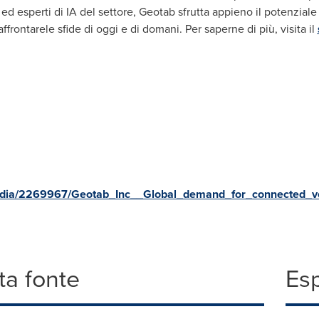
ed esperti di IA del settore, Geotab sfrutta appieno il potenziale 
affrontarele sfide di oggi e di domani. Per saperne di più, visita il
edia/2269967/Geotab_Inc__Global_demand_for_connected_ve
a fonte
Es