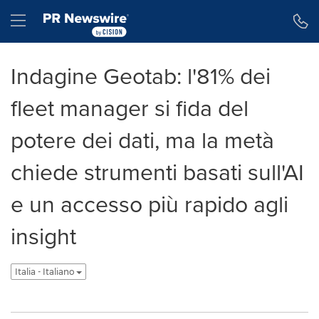
Dichiarazione di accessibilità
Salta la navigazione
Hamburger menu
Indagine Geotab: l'81% dei
fleet manager si fida del
potere dei dati, ma la metà
chiede strumenti basati sull'AI
e un accesso più rapido agli
insight
Italia - Italiano