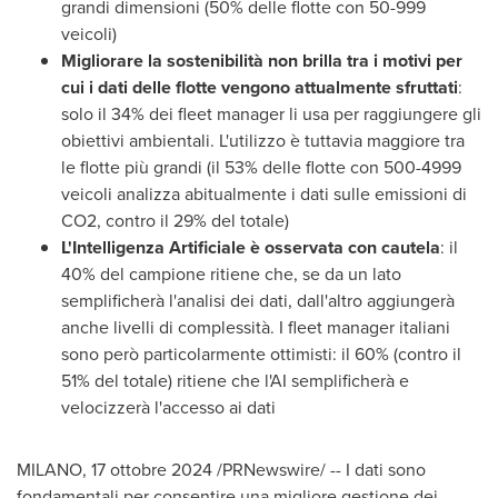
grandi dimensioni (50% delle flotte con 50-999
veicoli)
Migliorare la sostenibilità non brilla tra i motivi per
cui i dati delle flotte vengono attualmente sfruttati
:
solo il 34% dei fleet manager li usa per raggiungere gli
obiettivi ambientali. L'utilizzo è tuttavia maggiore tra
le flotte più grandi (il 53% delle flotte con 500-4999
veicoli analizza abitualmente i dati sulle emissioni di
CO2, contro il 29% del totale)
L'Intelligenza Artificiale è osservata con cautela
: il
40% del campione ritiene che, se da un lato
semplificherà l'analisi dei dati, dall'altro aggiungerà
anche livelli di complessità. I fleet manager italiani
sono però particolarmente ottimisti: il 60% (contro il
51% del totale) ritiene che l'AI semplificherà e
velocizzerà l'accesso ai dati
MILANO
,
17 ottobre 2024
/PRNewswire/ -- I dati sono
fondamentali per consentire una migliore gestione dei