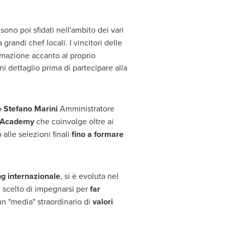
sono poi sfidati nell'ambito dei vari
grandi chef locali. I vincitori delle
rmazione accanto al proprio
 dettaglio prima di partecipare alla
o
Stefano Marini
Amministratore
f Academy
che coinvolge oltre ai
alle selezioni finali
fino a formare
ng internazionale
, si è evoluta nel
i scelto di impegnarsi per
far
 un "media" straordinario di
valori