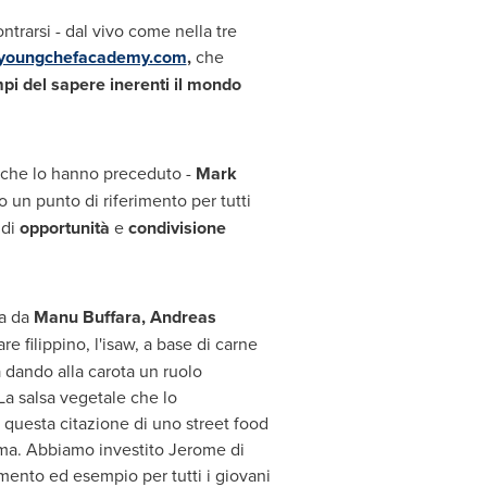
ntrarsi - dal vivo come nella tre
oyoungchefacademy.com
,
che
mpi del sapere inerenti il mondo
o che lo hanno preceduto -
Mark
o un punto di riferimento per tutti
 di
opportunità
e
condivisione
ta da
Manu Buffara,
Andreas
are filippino, l'isaw, a base di carne
 dando alla carota un ruolo
 La salsa vegetale che lo
 questa citazione di uno street food
rima. Abbiamo investito
Jerome di
mento ed esempio per tutti i giovani