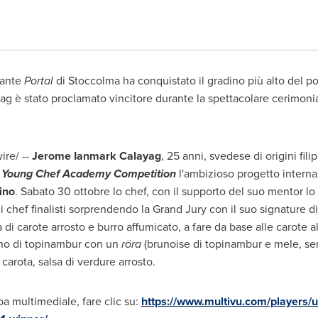
rante
Portal
di Stoccolma ha conquistato il gradino più alto del po
yag è stato proclamato vincitore durante la spettacolare cerimoni
ire/ --
Jerome Ianmark Calayag
, 25 anni, svedese di origini fili
o Young Chef Academy Competition
l'ambizioso progetto interna
ino
. Sabato 30 ottobre lo chef, con il supporto del suo mentor l
ani chef finalisti sorprendendo la Grand Jury con il suo signature d
i carote arrosto e burro affumicato, a fare da base alle carote
tino di topinambur con un
röra
(brunoise di topinambur e mele, semi
di carota, salsa di verdure arrosto.
a multimediale, fare clic su:
https://www.multivu.com/players/