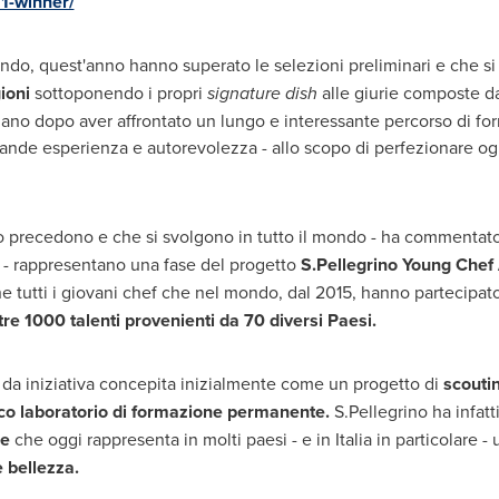
1-winner/
mondo, quest'anno hanno superato le selezioni preliminari e che si 
ioni
sottoponendo i propri
signature dish
alle giurie composte da 
lano
dopo aver affrontato un lungo e interessante percorso di fo
ande esperienza e autorevolezza - allo scopo di perfezionare ogni
lo precedono e che si svolgono in tutto il mondo - ha commentat
- rappresentano una fase del progetto
S.Pellegrino Young Che
he tutti i giovani chef che nel mondo, dal 2015, hanno partecipato 
tre 1000 talenti provenienti da 70 diversi Paesi.
, da iniziativa concepita inizialmente come un progetto di
scouti
co laboratorio di formazione permanente.
S.Pellegrino ha infatt
ne
che oggi rappresenta in molti paesi - e in Italia in particolare -
e bellezza.