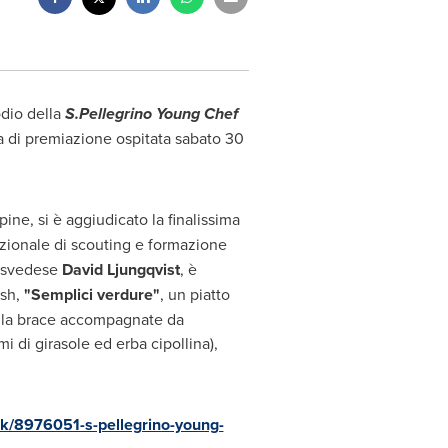
dio della
S.Pellegrino Young Chef
a di premiazione ospitata sabato 30
ppine, si è aggiudicato la finalissima
zionale di scouting e formazione
o svedese
David Ljungqvist
, è
ish,
"Semplici verdure"
, un piatto
 alla brace accompagnate da
 di girasole ed erba cipollina),
uk/8976051-s-pellegrino-young-