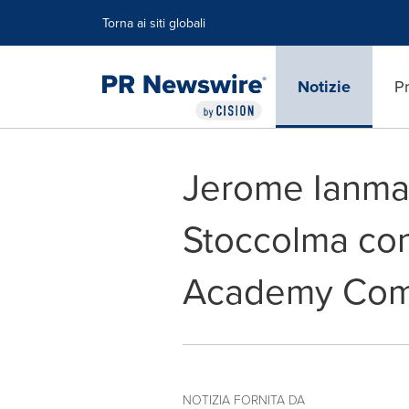
Dichiarazione di accessibilità
Salta la navigazione
Torna ai siti globali
Notizie
Pr
Jerome Ianmark
Stoccolma con
Academy Comp
NOTIZIA FORNITA DA