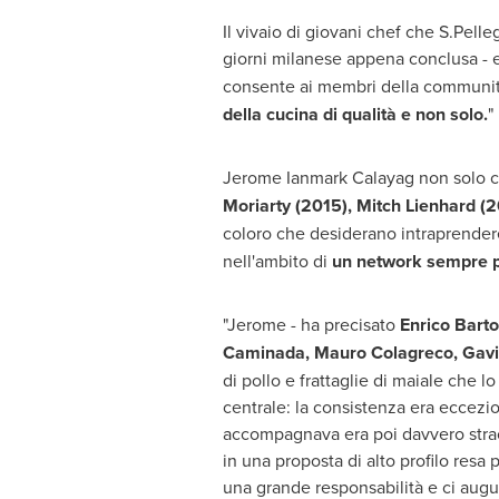
Il vivaio di giovani chef che S.Pell
giorni milanese appena conclusa -
consente ai membri della community
della cucina di qualità e non solo.
"
Jerome Ianmark Calayag non solo co
Moriarty
(2015),
Mitch Lienhard
(2
coloro che desiderano intraprendere
nell'ambito di
un network sempre p
"Jerome - ha precisato
Enrico Bartol
Caminada
,
Mauro Colagreco
,
Gavi
di pollo e frattaglie di maiale che 
centrale: la consistenza era eccezion
accompagnava era poi davvero straor
in una proposta di alto profilo resa
una grande responsabilità e ci augu