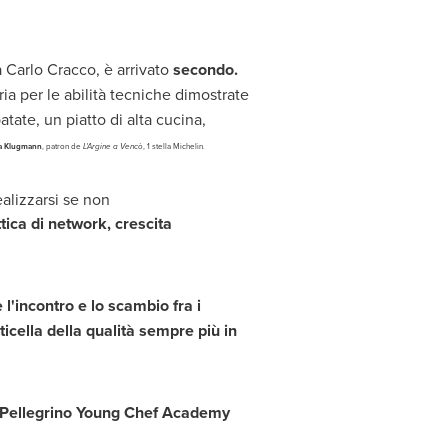
a
Carlo Cracco
, è arrivato
secondo.
ria per le abilità tecniche dimostrate
tate, un piatto di alta cucina,
a Klugmann
, patron de
L'Argine a Vencò
, 1 stella Michelin.
alizzarsi se non
tica di network, crescita
 l'incontro e lo scambio fra i
ticella della qualità sempre più in
.Pellegrino Young Chef Academy