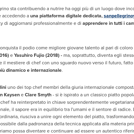
egrino sta contribuendo a nutrire ha oggi più di un luogo dove inco
 e accedendo a
una piattaforma digitale dedicata,
sanpellegrin
 di aggiornarsi professionalmente e di
apprendere in tutti i ca
nquista il podio come migliore giovane talento al pari di color
016)
e
Yasuhiro Fujio
(2018) -
ma, soprattutto, diventa egli stess
 il mestiere di chef con uno sguardo nuovo verso il futuro, fatto
iù dinamico e internazionale
.
ini
uno dei top chef membri della giuria internazionale compos
n Kaysen
e
Clare Smyth
- si è ispirato a un classico piatto popol
lo chef ha reinterpretato in chiave sorprendentemente vegetariana
ale, il sapore era in equilibrio tra l'umami e il sentore di radice.
dinaria, riusciva a unire ogni elemento del piatto, trasformando
 possibile dalla padronanza della tecnica applicata alla materia p
riamo possa diventare e continuare ad essere un autentico riferi