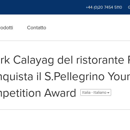
+44 (0)20 7454 5110
odotti
Contatto
 Calayag del ristorante P
quista il S.Pellegrino Yo
etition Award
Italia - Italiano