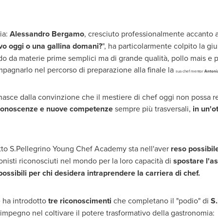
ia:
Alessandro Bergamo
, cresciuto professionalmente accanto 
vo oggi o una gallina domani?
", ha particolarmente colpito la giu
do da materie prime semplici ma di grande qualità, pollo mais e pa
agnarlo nel percorso di preparazione alla finale la
sua chef mentor
Antoni
sce dalla convinzione che il mestiere di chef oggi non possa re
e conoscenze e nuove competenze
sempre più trasversali,
in un'ot
etto S.Pellegrino Young Chef Academy sta nell'aver
reso possibile
onisti riconosciuti nel mondo per la loro capacità di
spostare l'as
possibili per chi desidera intraprendere la carriera di chef.
 ha introdotto
tre riconoscimenti
che completano il "podio" di
S
impegno nel coltivare il potere trasformativo della gastronomia: