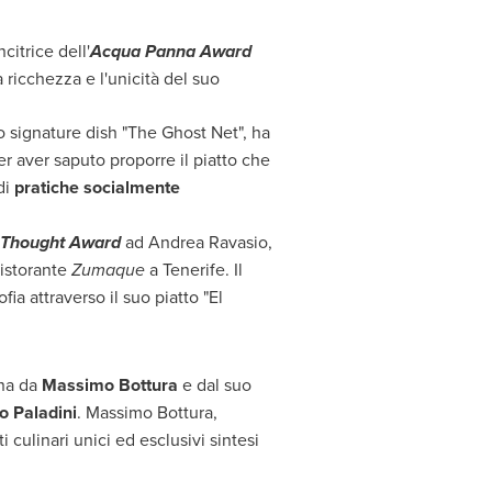
ncitrice dell'
Acqua Panna
Award
 ricchezza e l'unicità del suo
uo signature dish "The Ghost Net", ha
r aver saputo proporre il piatto che
di
pratiche socialmente
r Thought Award
ad
Andrea Ravasio
,
ristorante
Zumaque
a Tenerife. Il
ia attraverso il suo piatto "El
ena da
Massimo Bottura
e dal suo
o Paladini
. Massimo Bottura,
culinari unici ed esclusivi sintesi