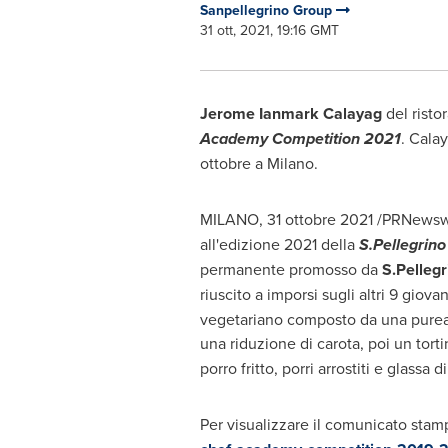
Sanpellegrino Group
31 ott, 2021, 19:16 GMT
Jerome Ianmark Calayag
del risto
Academy Competition 2021
. Cala
ottobre a
Milano
.
MILANO
, 31 ottobre 2021 /PRNewsw
all'edizione 2021 della
S.Pellegrin
permanente promosso da
S.Pellegr
riuscito a imporsi sugli altri 9 giov
vegetariano composto da una purea d
una riduzione di carota, poi un tor
porro fritto, porri arrostiti e glassa 
Per visualizzare il comunicato stamp