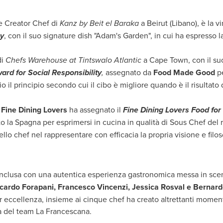
e Creator Chef di
Kanz by Beit el Baraka
a
Beirut
(Libano), è la vi
y
, con il suo signature dish "Adam's Garden", in cui ha espresso la
di
Chefs Warehouse at Tintswalo Atlantic
a
Cape Town
, con il s
ard for Social Responsibility
,
assegnato da
Food Made Good
pe
io il principio secondo cui il cibo è migliore quando è il risultato 
i
Fine Dining Lovers
ha assegnato il
Fine Dining Lovers Food fo
o la Spagna per esprimersi in cucina in qualità di Sous Chef del 
llo chef nel rappresentare con efficacia la propria visione e filosof
onclusa con una autentica esperienza gastronomica messa in sc
ccardo Forapani,
Francesco Vincenzi
,
Jessica Rosval
e
Bernard
eccellenza, insieme ai cinque chef ha creato altrettanti momenti 
oria del team La Francescana.