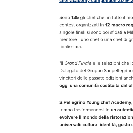
chef-academy-competition-2019-2
Sono
135
gli chef che, in tutto il 
contest organizzati in
12 macro reg
singole finali si sono poi sfidati a
Mi
mentore - uno chef o una chef di gr
finalissima.
"Il
Grand Finale
e le selezioni che 
Delegato del Gruppo Sanpellegrino 
vincitori delle passate edizioni anc
oggi una comunità costituita dal ol
S.
Pellegrino Young
chef Academy
tempo trasformandosi in
un autenti
evolvere il mondo della ristorazio
universali: cultura, identità, gusto 