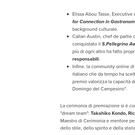
Elissa Abou Tasse
, Executive 
for Connection in Gastronom
background culturale.
Callan Austin
, chef de partie 
conquistato il
S.Pellegrino Aw
più di ogni altro ha fatto propr
responsabili
.
Infine, la community online d
italiano che da tempo ha scelt
premio valorizza la capacità de
Domingo del Campesino".
La cerimonia di premiazione si è c
"dream team":
Takahiko Kondo
, Ri
Maestro di Cerimonia e mentore per 
dello stile, dello spirito e della st