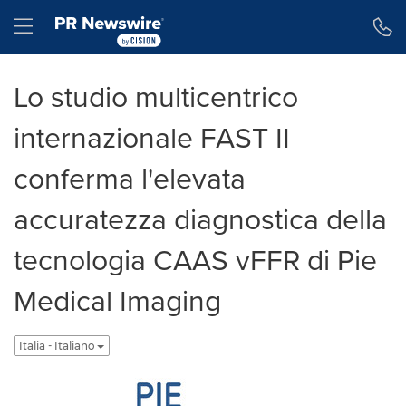
Dichiarazione di accessibilità
Salta la navigazione
Hamburger menu
Lo studio multicentrico
internazionale FAST II
conferma l'elevata
accuratezza diagnostica della
tecnologia CAAS vFFR di Pie
Medical Imaging
Italia - Italiano