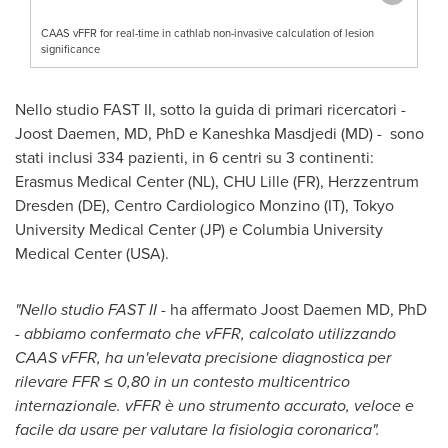
CAAS vFFR for real-time in cathlab non-invasive calculation of lesion
significance
Nello studio FAST II, sotto la guida di primari ricercatori -
Joost Daemen
, MD, PhD e Kaneshka Masdjedi (MD) - sono
stati inclusi 334 pazienti, in 6 centri su 3 continenti:
Erasmus Medical Center (NL), CHU Lille (FR), Herzzentrum
Dresden (DE), Centro Cardiologico Monzino (IT),
Tokyo
University
Medical Center (JP) e
Columbia University
Medical Center (
USA
).
"Nello studio FAST II
- ha affermato
Joost Daemen
MD, PhD
-
abbiamo confermato che vFFR, calcolato utilizzando
CAAS vFFR, ha un'elevata precisione diagnostica per
rilevare FFR ≤ 0,80 in un contesto multicentrico
internazionale. vFFR è uno strumento accurato, veloce e
facile da usare per valutare la fisiologia coronarica".