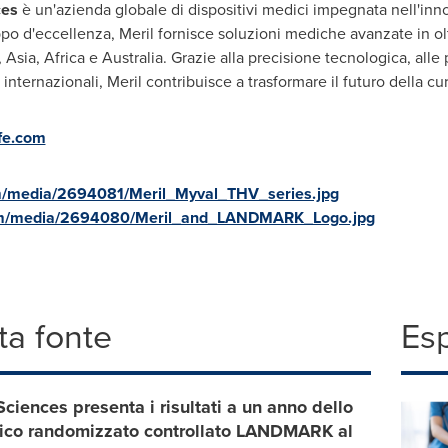
ces
è un'azienda globale di dispositivi medici impegnata nell'inno
luppo d'eccellenza, Meril fornisce soluzioni mediche avanzate in o
,
Asia
,
Africa
e
Australia
. Grazie alla precisione tecnologica, alle
i internazionali, Meril contribuisce a trasformare il futuro della cu
fe.com
m/media/2694081/Meril_Myval_THV_series.jpg
om/media/2694080/Meril_and_LANDMARK_Logo.jpg
a fonte
Es
 Sciences presenta i risultati a un anno dello
inico randomizzato controllato LANDMARK al