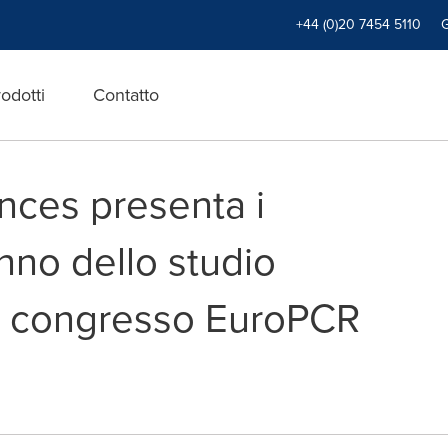
+44 (0)20 7454 5110
odotti
Contatto
ences presenta i
anno dello studio
 congresso EuroPCR