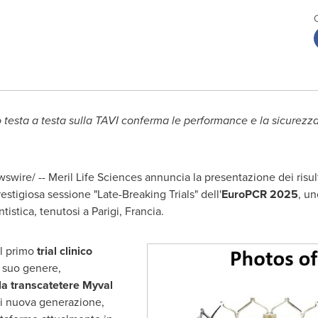
o testa a testa sulla TAVI conferma le performance e la sicurezz
wire/ -- Meril Life Sciences annuncia la presentazione dei risult
igiosa sessione "Late-Breaking Trials" dell'
EuroPCR 2025
, un
tistica, tenutosi a Parigi, Francia.
l primo
trial clinico
 suo genere,
la transcatetere Myval
i nuova generazione,