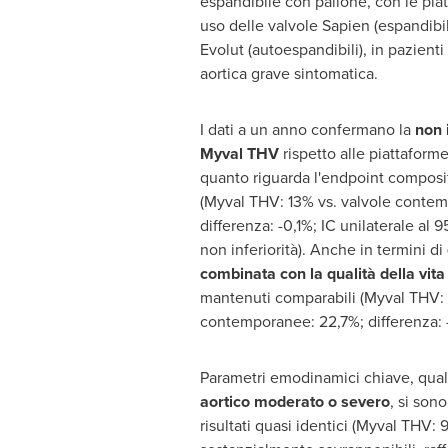
espandibile con pallone, con le pia
uso delle valvole Sapien (espandibi
Evolut (autoespandibili), in pazienti 
aortica grave sintomatica.
I dati a un anno confermano la
non i
Myval THV
rispetto alle piattaform
quanto riguarda l'endpoint composito
(Myval THV: 13% vs. valvole contem
differenza: -0,1%; IC unilaterale al
non inferiorità). Anche in termini di
combinata con la qualità della vita
mantenuti comparabili (Myval THV: 
contemporanee: 22,7%; differenza: -
Parametri emodinamici chiave, quali
aortico moderato o severo
, si sono
risultati quasi identici (Myval THV: