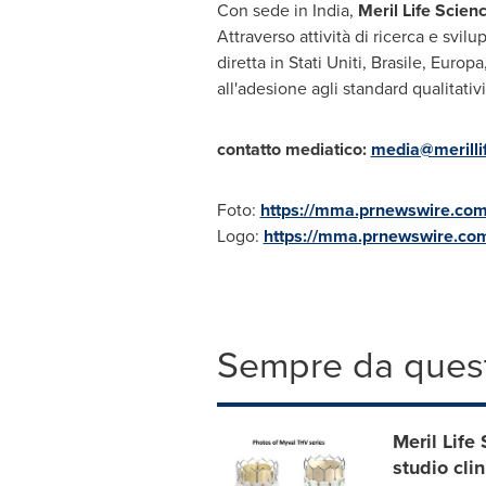
Con sede in
India
,
Meril Life Scien
Attraverso attività di ricerca e svi
diretta in Stati Uniti, Brasile, Europa
all'adesione agli standard qualitativ
contatto mediatic
o
:
media@merilli
Foto:
https://mma.prnewswire.co
Logo:
https://mma.prnewswire.c
Sempre da quest
Meril Life
studio cl