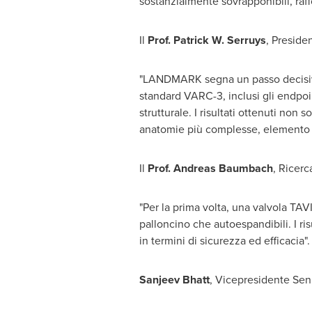
sostanzialmente sovrapponibili, raff
Il
Prof.
Patrick W. Serruys
, Preside
"LANDMARK segna un passo decisivo n
standard VARC-3, inclusi gli endpoin
strutturale. I risultati ottenuti non 
anatomie più complesse, elemento e
Il
Prof.
Andreas Baumbach
, Ricerc
"
Per la
prima volta, una valvola TAVI
palloncino che autoespandibili. I r
in termini di sicurezza ed efficacia".
Sanjeev Bhatt
, Vicepresidente Sen