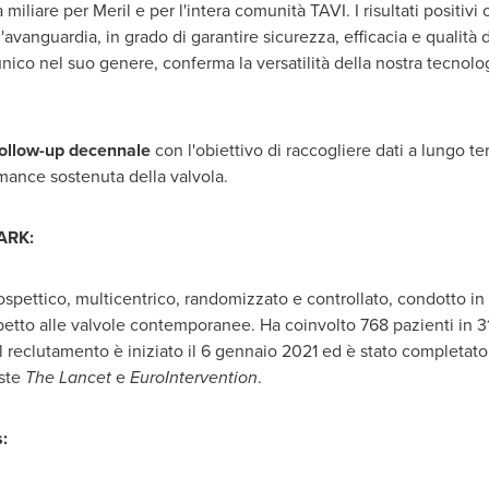
are per Meril e per l'intera comunità TAVI. I risultati positivi ot
anguardia, in grado di garantire sicurezza, efficacia e qualità de
 unico nel suo genere, conferma la versatilità della nostra tecnol
follow-up decennale
con l'obiettivo di raccogliere dati a lungo ter
rmance sostenuta della valvola.
ARK:
ettico, multicentrico, randomizzato e controllato, condotto in a
petto alle valvole contemporanee. Ha coinvolto 768 pazienti in 31 ce
 reclutamento è iniziato il 6 gennaio 2021 ed è stato completato i
iste
The Lancet
e
EuroIntervention
.
: