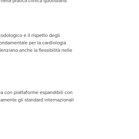
ella pratica clinica quotidiana.
dologico e il rispetto degli
fondamentale per la cardiologia
denziano anche la flessibilità nelle
ia con piattaforme espandibili con
namente gli standard internazionali