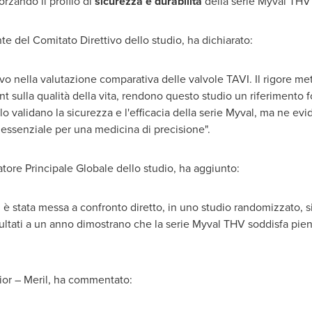
orzando il profilo di
sicurezza e durabilità
della serie Myval THV n
nte del Comitato Direttivo dello studio, ha dichiarato:
ella valutazione comparativa delle valvole TAVI. Il rigore meto
t sulla qualità della vita, rendono questo studio un riferimento 
solo validano la sicurezza e l'efficacia della serie Myval, ma ne evi
ssenziale per una medicina di precisione".
atore Principale Globale dello studio, ha aggiunto:
 è stata messa a confronto diretto, in uno studio randomizzato, s
isultati a un anno dimostrano che la serie Myval THV soddisfa pie
ior – Meril, ha commentato: