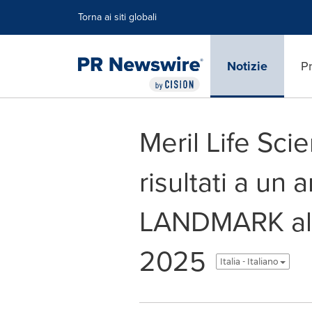
Dichiarazione di accessibilità
Salta la navigazione
Torna ai siti globali
Notizie
Pr
Meril Life Sci
risultati a un 
LANDMARK al
2025
Italia - Italiano