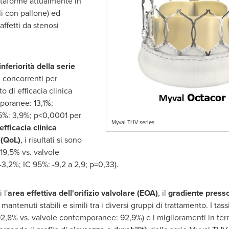
ttaforme attualmente in
li con pallone) ed
affetti da stenosi
nferiorità della serie
e concorrenti per
 di efficacia clinica
poranee: 13,1%;
 95%: 3,9%; p<0,0001 per
Myval THV series
efficacia clinica
 (QoL)
, i risultati si sono
19,5% vs. valvole
3,2%; IC 95%: -9,2 a 2,9; p=0,33).
 l'
area effettiva dell'orifizio valvolare (EOA)
, il
gradiente press
 mantenuti stabili e simili tra i diversi gruppi di trattamento. I tass
 92,8% vs. valvole contemporanee: 92,9%) e i miglioramenti in ter